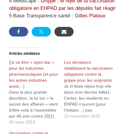
4
Medscape :
Grippe : le rejet de la vaccination
obligatoire en EHPAD par les députés fait réagir
5
Base Transparence santé :
Gilles Pialoux
Articles similaires
Ça va être « open-bar »
Les sénateurs
pour les industries
rétablissent la vaccination
pharmaceutiques (et pour
obligatoire contre la
les autres industries
grippe pour les soignants
aussi…)
Je m’étais réjoui trop vite
Dans la plus grande
dans mon dernier billet1.
discrétion, la loi sur « le
Certes, les résidents en
secret des affaires » vient
EHPAD n’auront (pour
d’être voté à l’assemblée
l’instant…) pas
par 46 voix contre 20[1].
d’obligation de se faire
23 novembre 2025
Déjà, nous sommes en
30 mars 2018
vacciner, par contre les
droit de nous poser la
vieux croûtons du Sénat
Vaccination contre la