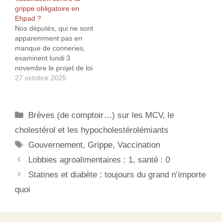
question à quoi servent
ont rétabli la vaccination
grippe obligatoire en
nos députés lorsque l’on
obligatoire contre la
Ehpad ?
constate que le vote
grippe pour les soignants
Nos députés, qui ne sont
d’une loi de cette
exerçant à titre libéral2.
apparemment pas en
importance ne réunit…
Cette mesure avait
manque de conneries,
initialement été…
examinent lundi 3
novembre le projet de loi
de financement de la
27 octobre 2025
Sécurité sociale qui
prévoit notamment la
vaccination obligatoire
Catégories
Brèves (de comptoir…) sur les MCV, le
contre la grippe pour tous
les résidents de ces
cholestérol et les hypocholestérolémiants
établissements1.
Étiquettes
Gouvernement
,
Grippe
,
Vaccination
Souhaitant même qu’à
l’avenir celle-ci soit aussi
Lobbies agroalimentaires : 1, santé : 0
obligatoire tout…
Statines et diabète : toujours du grand n’importe
quoi