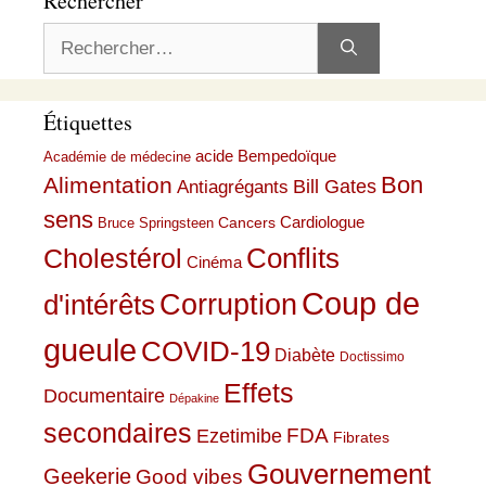
Rechercher
Rechercher :
Étiquettes
acide Bempedoïque
Académie de médecine
Bon
Alimentation
Bill Gates
Antiagrégants
sens
Cardiologue
Cancers
Bruce Springsteen
Conflits
Cholestérol
Cinéma
Coup de
Corruption
d'intérêts
gueule
COVID-19
Diabète
Doctissimo
Effets
Documentaire
Dépakine
secondaires
Ezetimibe
FDA
Fibrates
Gouvernement
Geekerie
Good vibes