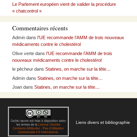
Le Parlement européen vient de valider la procédure
« chatcontrol »
Commentaires récents
Admin
dans
l’UE recommande l’AMM de trois nouveaux
médicaments contre le cholestérol
Olive verte
dans
l’UE recommande l’AMM de trois
nouveaux médicaments contre le cholestérol
le pêcheur
dans
Statines, on marche sur la tête…
Admin
dans
Statines, on marche sur la tête…
Joan
dans
Statines, on marche sur la tête…
Liens divers et bibliographie