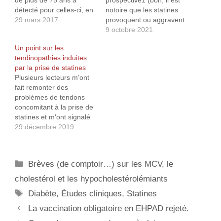
détecté pour celles-ci, en
notoire que les statines
moyenne, un sur-risque
29 mars 2017
provoquent ou aggravent
de diabète de 33% sous
le diabète, mais on ne va
9 octobre 2021
statine, atteignant 50%
pas chipoter…) portant
Un point sur les
avec les plus fortes
sur 83 022 patients
tendinopathies induites
doses. Ce qui correspond
utilisateurs et non-
par la prise de statines
à 5% des femmes sous
utilisateurs de statines.
Plusieurs lecteurs m’ont
statines qui ont
Bien évidemment, cette
fait remonter des
développé…
étude confirmant un fait
problèmes de tendons
bien établi, je me…
concomitant à la prise de
statines et m'ont signalé
que cet effet secondaire
29 décembre 2019
n'apparaissait pas sur
mon site. Effectivement,
je n’avais jamais abordé
Catégories
Brèves (de comptoir…) sur les MCV, le
celui-ci qui semblerait
peu répandu, mais
cholestérol et les hypocholestérolémiants
néanmoins présent. Un
Étiquettes
Diabète
,
Études cliniques
,
Statines
ami m’ayant justement
fait part de ses soucis
La vaccination obligatoire en EHPAD rejeté.
de…