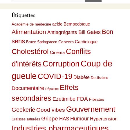
Étiquettes
acide Bempedoïque
Académie de médecine
Bon
Alimentation
Bill Gates
Antiagrégants
sens
Cardiologue
Cancers
Bruce Springsteen
Conflits
Cholestérol
Cinéma
Coup de
Corruption
d'intérêts
gueule
COVID-19
Diabète
Doctissimo
Effets
Documentaire
Dépakine
secondaires
Ezetimibe
FDA
Fibrates
Gouvernement
Geekerie
Good vibes
Grippe
HAS
Humour
Hypertension
Graisses saturées
Industries pharmaceutiques