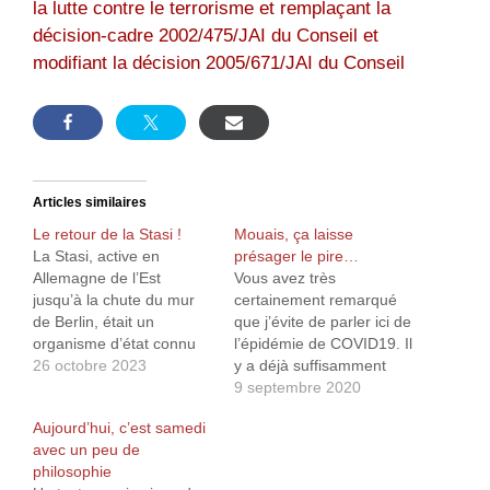
la lutte contre le terrorisme et remplaçant la
décision-cadre 2002/475/JAI du Conseil et
modifiant la décision 2005/671/JAI du Conseil
Articles similaires
Le retour de la Stasi !
Mouais, ça laisse
La Stasi, active en
présager le pire…
Allemagne de l’Est
Vous avez très
jusqu’à la chute du mur
certainement remarqué
de Berlin, était un
que j’évite de parler ici de
organisme d’état connu
l’épidémie de COVID19. Il
(et reconnu) pour ses
26 octobre 2023
y a déjà suffisamment
capacités à surveiller
d’expert (ou pas...) dont
9 septembre 2020
l’ensemble de la
les avis aussi divers que
Aujourd’hui, c’est samedi
population Est-
variés, mais bien souvent
avec un peu de
Allemande. Interceptions
inutiles, remplissent les
philosophie
du courrier, écoutes,
nombreuses pages et