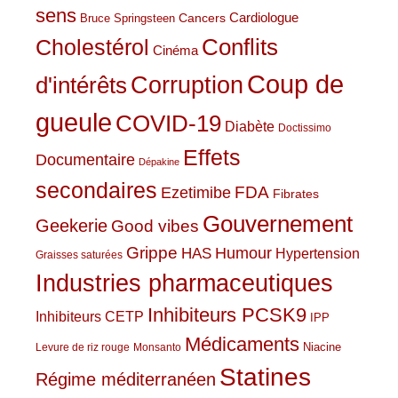
sens
Cardiologue
Cancers
Bruce Springsteen
Conflits
Cholestérol
Cinéma
Coup de
Corruption
d'intérêts
gueule
COVID-19
Diabète
Doctissimo
Effets
Documentaire
Dépakine
secondaires
Ezetimibe
FDA
Fibrates
Gouvernement
Geekerie
Good vibes
Grippe
HAS
Humour
Hypertension
Graisses saturées
Industries pharmaceutiques
Inhibiteurs PCSK9
Inhibiteurs CETP
IPP
Médicaments
Niacine
Levure de riz rouge
Monsanto
Statines
Régime méditerranéen