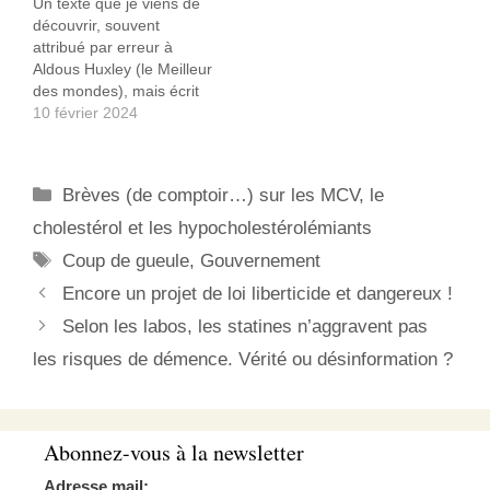
Un texte que je viens de
encouragements à la
émissions des sites
découvrir, souvent
délation, tout y passait.
d’information. Mais je vais
attribué par erreur à
Avec, bien évidemment,
exceptionnellement faire
Aldous Huxley (le Meilleur
séquestration de toute
une entorse à…
des mondes), mais écrit
personne susceptible…
en 2007 par Serge
10 février 2024
Carfatan1 (professeur
agrégé de philosophie) et
tellement d’actualité que
Catégories
Brèves (de comptoir…) sur les MCV, le
je ne peux m’empêcher
de vous le faire partager :
cholestérol et les hypocholestérolémiants
Pour étouffer par avance
Étiquettes
Coup de gueule
,
Gouvernement
toute révolte, il…
Encore un projet de loi liberticide et dangereux !
Selon les labos, les statines n’aggravent pas
les risques de démence. Vérité ou désinformation ?
Abonnez-vous à la newsletter
Adresse mail: