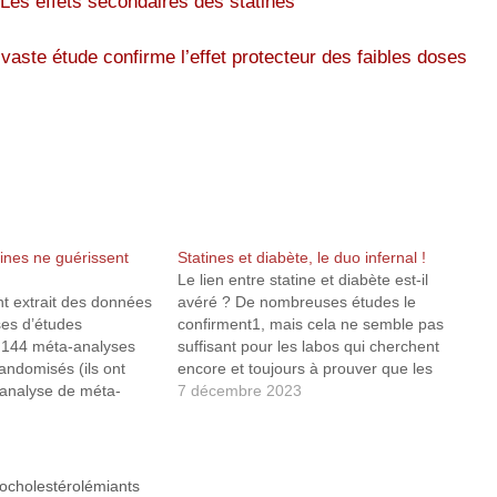
Les effets secondaires des statines
vaste étude confirme l’effet protecteur des faibles doses
tines ne guérissent
Statines et diabète, le duo infernal !
Le lien entre statine et diabète est-il
t extrait des données
avéré ? De nombreuses études le
es d’études
confirment1, mais cela ne semble pas
e 144 méta-analyses
suffisant pour les labos qui cherchent
randomisés (ils ont
encore et toujours à prouver que les
-analyse de méta-
statines n’ont pas d’effets secondaires…
7 décembre 2023
valuer la quantité, la
Mais puisque les effets secondaires, c’est
ilité des preuves
dans la tête, qu’on vous dit ! Bref,…
ciations entre les
s et leur efficacité sur
pocholestérolémiants