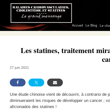
Aller
au
contenu
Accueil
Le Blog
Le cho
Les statines, traitement mir
ca
27 juin 2021
Une étude chinoise vient de découvrir, à contrario de 
diminueraient les risques de développer un cancer ; voi
aficionados des statines !