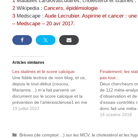
1
Maladies cardiovasculaires, cholestérol et statines :
2
Wikipedia :
Cancers, épidémiologie
3
Medscape :
Aude Lecrubier. Aspirine et cancer : une 
– Medscape – 20 avr 2017.
Articles similaires
Les statines et le score calcique
Finalement, les sta
Une fidèle lectrice de mon blog, et ce,
pas tout…
depuis le tout-début (coucou,
Deux chercheurs on
Marianne…) m’a fait parvenir un
de 112 méta-analys
document sur le score calcique et la
d’observation et d
prévention de l’artériosclérose1 en me
d’essais contrôlés 
demandant si je pouvais lui fournir plus
19 juillet 2022
donc fait une méta
de précisions sur ce sujet. J’en avais
analyses...) afin d’é
14 octobre 2018
parlé brièvement dans un article2 où j’y…
validité et la crédib
concernant les asso
résultats des statine
Catégories
Brèves (de comptoir…) sur les MCV, le cholestérol et les hy