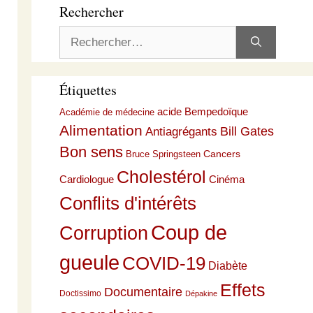
Rechercher
Rechercher :
Étiquettes
acide Bempedoïque
Académie de médecine
Alimentation
Bill Gates
Antiagrégants
Bon sens
Cancers
Bruce Springsteen
Cholestérol
Cardiologue
Cinéma
Conflits d'intérêts
Coup de
Corruption
gueule
COVID-19
Diabète
Effets
Documentaire
Doctissimo
Dépakine