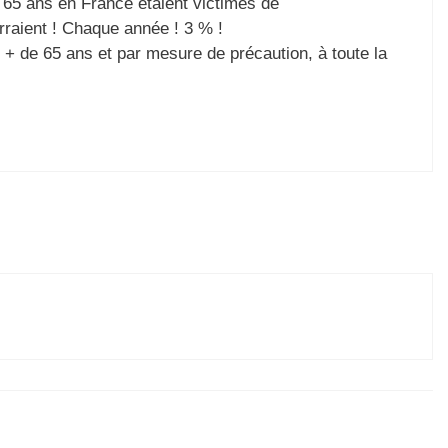
e 65 ans en France étaient victimes de
raient ! Chaque année ! 3 % !
s + de 65 ans et par mesure de précaution, à toute la