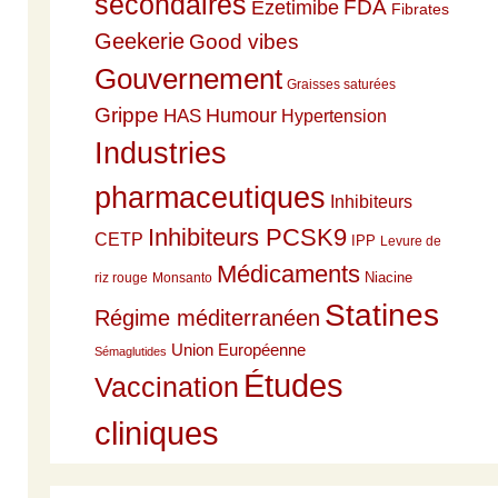
secondaires
Ezetimibe
FDA
Fibrates
Geekerie
Good vibes
Gouvernement
Graisses saturées
Grippe
HAS
Humour
Hypertension
Industries
pharmaceutiques
Inhibiteurs
Inhibiteurs PCSK9
CETP
IPP
Levure de
Médicaments
Niacine
riz rouge
Monsanto
Statines
Régime méditerranéen
Union Européenne
Sémaglutides
Études
Vaccination
cliniques