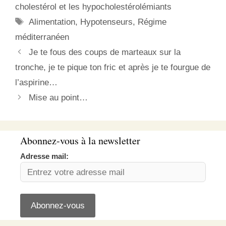
fin novembre. Je
cholestérol et les hypocholestérolémiants
passerais sur les divers
Étiquettes
Alimentation
,
Hypotenseurs
,
Régime
états d’âmes des
cardiologues pour
méditerranéen
m’étendre sur deux
Je te fous des coups de marteaux sur la
points…
tronche, je te pique ton fric et après je te fourgue de
l’aspirine…
Mise au point…
Abonnez-vous à la newsletter
Adresse mail: