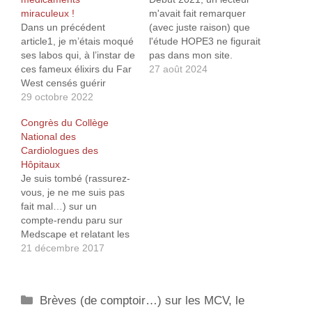
miraculeux !
m'avait fait remarquer
Dans un précédent
(avec juste raison) que
article1, je m’étais moqué
l'étude HOPE3 ne figurait
ses labos qui, à l’instar de
pas dans mon site.
ces fameux élixirs du Far
J'avais donc commencé à
27 août 2024
West censés guérir
traiter cette dernière,
toutes sortes de maladies
29 octobre 2022
mais tout ceci était resté
allant de la syphilis
à l'état d'ébauche (allez
Congrès du Collège
jusqu’aux cors aux pieds,
savoir pourquoi, un gros
National des
tentaient de démontrer
coup de flemme ?).
Cardiologues des
que les statines seraient
Boosté que j'étais par
Hôpitaux
aussi efficaces contre un
l'étude 4S et en…
Je suis tombé (rassurez-
tas d’autres maladies
vous, je ne me suis pas
telles que l’arthrose,…
fait mal…) sur un
compte-rendu paru sur
Medscape et relatant les
grandes lignes du
21 décembre 2017
Congrès du Collège
National des
Cardiologues des
Catégories
Brèves (de comptoir…) sur les MCV, le
Hôpitaux qui s’est déroulé