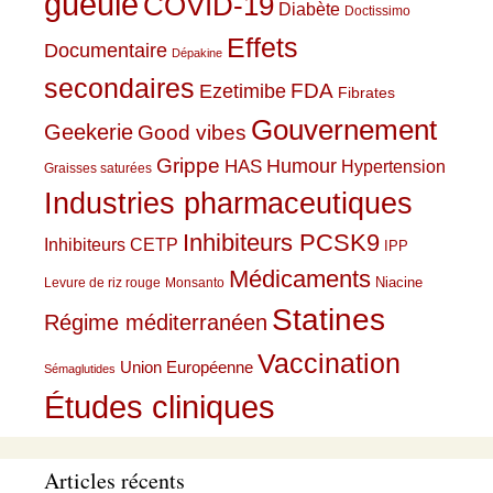
gueule
COVID-19
Diabète
Doctissimo
Effets
Documentaire
Dépakine
secondaires
Ezetimibe
FDA
Fibrates
Gouvernement
Geekerie
Good vibes
Grippe
HAS
Humour
Hypertension
Graisses saturées
Industries pharmaceutiques
Inhibiteurs PCSK9
Inhibiteurs CETP
IPP
Médicaments
Niacine
Levure de riz rouge
Monsanto
Statines
Régime méditerranéen
Vaccination
Union Européenne
Sémaglutides
Études cliniques
Articles récents