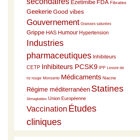
secondaires
Ezetimibe
FDA
Fibrates
Geekerie
Good vibes
Gouvernement
Graisses saturées
Grippe
HAS
Humour
Hypertension
Industries
pharmaceutiques
Inhibiteurs
Inhibiteurs PCSK9
CETP
IPP
Levure de
Médicaments
Niacine
riz rouge
Monsanto
Statines
Régime méditerranéen
Union Européenne
Sémaglutides
Études
Vaccination
cliniques