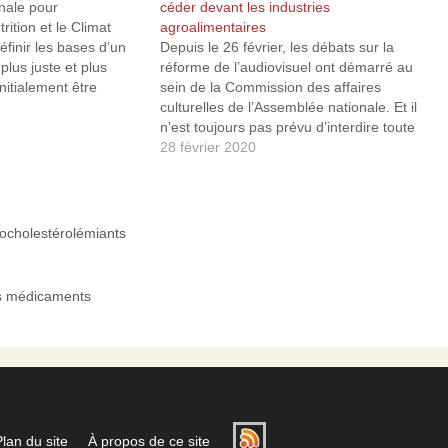
nale pour
céder devant les industries
trition et le Climat
agroalimentaires
finir les bases d’un
Depuis le 26 février, les débats sur la
plus juste et plus
réforme de l’audiovisuel ont démarré au
nitialement être
sein de la Commission des affaires
 2023. Celle-ci,
culturelles de l’Assemblée nationale. Et il
ncers, maladies
n’est toujours pas prévu d’interdire toute
diabète, surpoids
publicité pour ce que ces gens appellent
28 février 2020
eu majeur de santé
pudiquement des produits « trop gras,
vu la…
trop sucré, trop salés ». Il est…
pocholestérolémiants
es médicaments
Plan du site
À propos de ce site