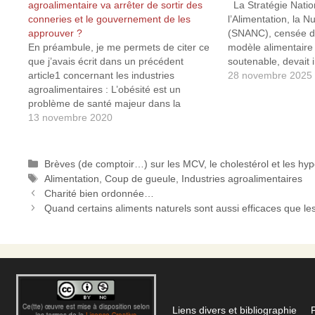
agroalimentaire va arrêter de sortir des
La Stratégie Natio
conneries et le gouvernement de les
l’Alimentation, la Nu
approuver ?
(SNANC), censée dé
En préambule, je me permets de citer ce
modèle alimentaire 
que j’avais écrit dans un précédent
soutenable, devait i
article1 concernant les industries
publiée le 1ᵉʳ juillet
28 novembre 2025
agroalimentaires : L’obésité est un
considérant que ca
problème de santé majeur dans la
cardiovasculaires, 
plupart des pays, à tel point que l’OMS la
13 novembre 2020
constituent un enj
considère comme un fléau mondial. C’est
publique, avait pré
un fait reconnu et les causes en…
Catégories
Brèves (de comptoir…) sur les MCV, le cholestérol et les hy
Étiquettes
Alimentation
,
Coup de gueule
,
Industries agroalimentaires
Charité bien ordonnée…
Quand certains aliments naturels sont aussi efficaces que l
Liens divers et bibliographie