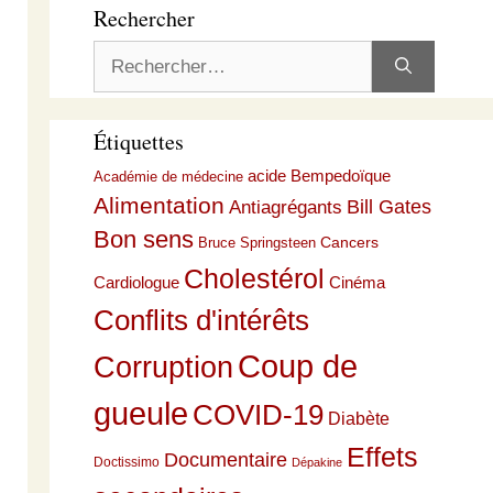
Rechercher
Rechercher :
Étiquettes
acide Bempedoïque
Académie de médecine
Alimentation
Bill Gates
Antiagrégants
Bon sens
Cancers
Bruce Springsteen
Cholestérol
Cardiologue
Cinéma
Conflits d'intérêts
Coup de
Corruption
gueule
COVID-19
Diabète
Effets
Documentaire
Doctissimo
Dépakine