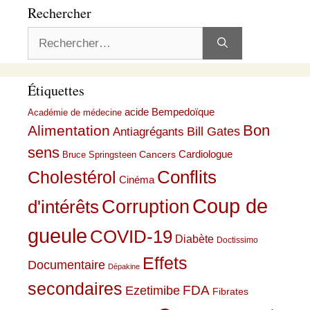
Rechercher
Rechercher :
Étiquettes
acide Bempedoïque
Académie de médecine
Bon
Alimentation
Bill Gates
Antiagrégants
sens
Cardiologue
Cancers
Bruce Springsteen
Conflits
Cholestérol
Cinéma
Coup de
Corruption
d'intérêts
gueule
COVID-19
Diabète
Doctissimo
Effets
Documentaire
Dépakine
secondaires
Ezetimibe
FDA
Fibrates