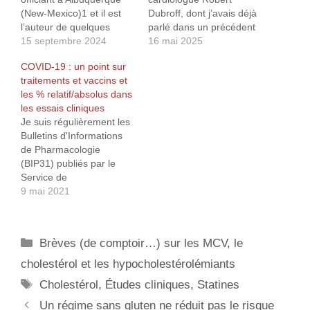
(New-Mexico)1 et il est
Dubroff, dont j’avais déjà
l’auteur de quelques
parlé dans un précédent
articles à charge contre
15 septembre 2024
article1. Celui-ci compare
16 mai 2025
les statines et la fumeuse
l’efficacité de 29 grands
COVID-19 : un point sur
théorie du cholestérol2.
essais cliniques sur la
traitements et vaccins et
J'ai découvert cet article3
réduction du cholestérol
les % relatif/absolus dans
dans lequel il présente 44
par les statines2. Les
les essais cliniques
études cliniques sur la
résultats ne sont
Je suis régulièrement les
réduction du cholestérol
absolument pas à la
Bulletins d'Informations
parmi les plus connues…
hauteur de ce que les
de Pharmacologie
labos…
(BIP31) publiés par le
Service de
Pharmacologie Clinique
9 mai 2021
et le Centre Midi-
Pyrénées de
PharmacoVigilance, de
Catégories
Brèves (de comptoir…) sur les MCV, le
Pharmacoépidémiologie
et d'Information sur le
cholestérol et les hypocholestérolémiants
Médicament (CRPV) du
Étiquettes
Cholestérol
,
Études cliniques
,
Statines
CHU et de la Faculté de
Médecine de Toulouse.
Un régime sans gluten ne réduit pas le risque