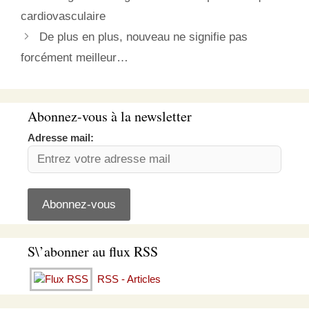
En effet celui-ci aborde
cardiovasculaire
des sujets divers avec
pertinence et…
De plus en plus, nouveau ne signifie pas
forcément meilleur…
Abonnez-vous à la newsletter
Adresse mail:
S\’abonner au flux RSS
RSS - Articles