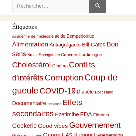
Rechercher :
Étiquettes
acide Bempedoïque
Académie de médecine
Bon
Alimentation
Bill Gates
Antiagrégants
sens
Cardiologue
Cancers
Bruce Springsteen
Conflits
Cholestérol
Cinéma
Coup de
Corruption
d'intérêts
gueule
COVID-19
Diabète
Doctissimo
Effets
Documentaire
Dépakine
secondaires
Ezetimibe
FDA
Fibrates
Gouvernement
Geekerie
Good vibes
Grippe
HAS
Humour
Hypertension
Graisses saturées