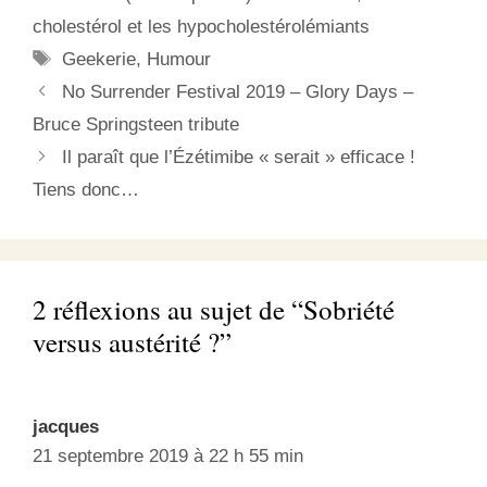
appellent le « ranking »
cholestérol et les hypocholestérolémiants
ou encore le « SEO »
Étiquettes
Geekerie
,
Humour
(Search Engine
Optimisation), c’est-à-dire
No Surrender Festival 2019 – Glory Days –
l’optimisation de la…
Bruce Springsteen tribute
Il paraît que l’Ézétimibe « serait » efficace !
Tiens donc…
2 réflexions au sujet de “Sobriété
versus austérité ?”
jacques
21 septembre 2019 à 22 h 55 min