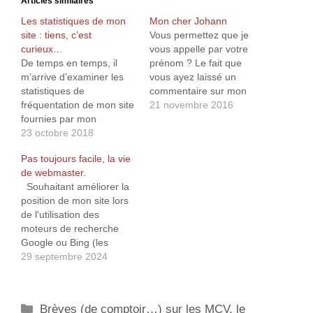
Articles similaires
Les statistiques de mon
Mon cher Johann
site : tiens, c’est
Vous permettez que je
curieux…
vous appelle par votre
De temps en temps, il
prénom ? Le fait que
m’arrive d’examiner les
vous ayez laissé un
statistiques de
commentaire sur mon
fréquentation de mon site
site m’autorise une
21 novembre 2016
fournies par mon
certaine proximité. N’est-il
hébergeur (eh oui, je suis
23 octobre 2018
pas ? Bref, mon cher
totalement réfractaire à
Johann, je dois vous
Pas toujours facile, la vie
Google Analytics…) et j’y
avouer que le ton
de webmaster.
remarque parfois des
méprisant de votre
Souhaitant améliorer la
choses étonnantes : par
commentaire m’a très
position de mon site lors
exemple de nombreuses
sérieusement interpellé.
de l'utilisation des
connexions provenant de
Je vous cite…
moteurs de recherche
réseaux institutionnels,
Google ou Bing (les
d’universités françaises
moteurs alternatifs
29 septembre 2024
(et même canadiennes),
utilisant pour la plupart
de CHU’s…
Bing), j'ai travaillé depuis
plusieurs semaines sur
Catégories
Brèves (de comptoir…) sur les MCV, le
ce que les initiés