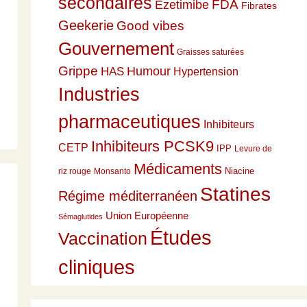
secondaires
Ezetimibe
FDA
Fibrates
Geekerie
Good vibes
Gouvernement
Graisses saturées
Grippe
HAS
Humour
Hypertension
Industries
pharmaceutiques
Inhibiteurs
Inhibiteurs PCSK9
CETP
IPP
Levure de
Médicaments
Niacine
riz rouge
Monsanto
Statines
Régime méditerranéen
Union Européenne
Sémaglutides
Études
Vaccination
cliniques