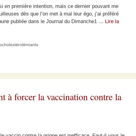
oisi en première intention, mais ce dernier pouvant me
illeuses dès que l’on met à mal leur égo, j’ai préféré
ribune publiée dans le Journal du Dimanche1 …
Lire la
pocholestérolémiants
à forcer la vaccination contre la
e vaccin contre la grippe est inefficace. Faut-il vous le