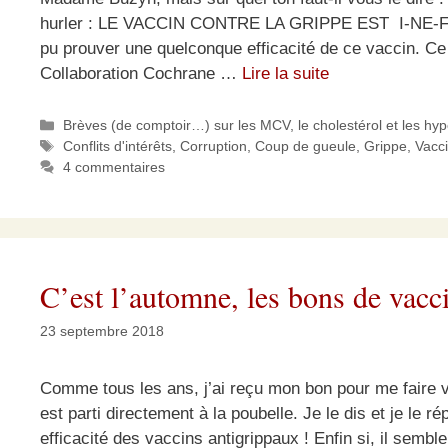
hurler : LE VACCIN CONTRE LA GRIPPE EST I-NE-FFI-
pu prouver une quelconque efficacité de ce vaccin. Ce n
Collaboration Cochrane …
Lire la suite
Catégories
Brèves (de comptoir…) sur les MCV, le cholestérol et les hy
Étiquettes
Conflits d'intérêts
,
Corruption
,
Coup de gueule
,
Grippe
,
Vacci
4 commentaires
C’est l’automne, les bons de vacc
23 septembre 2018
Comme tous les ans, j’ai reçu mon bon pour me faire v
est parti directement à la poubelle. Je le dis et je le 
efficacité des vaccins antigrippaux ! Enfin si, il sembl