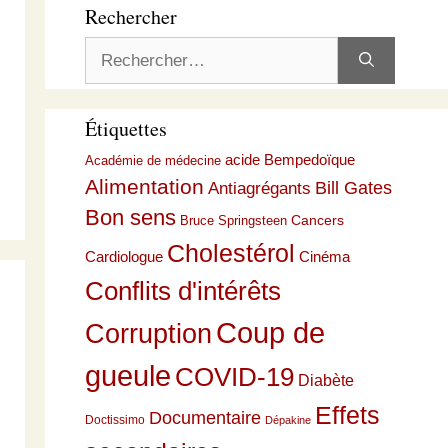
Rechercher
Rechercher :
Étiquettes
acide Bempedoïque
Académie de médecine
Alimentation
Bill Gates
Antiagrégants
Bon sens
Cancers
Bruce Springsteen
Cholestérol
Cardiologue
Cinéma
Conflits d'intérêts
Coup de
Corruption
gueule
COVID-19
Diabète
Effets
Documentaire
Doctissimo
Dépakine