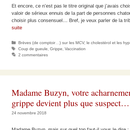
Et encore, ce n’est pas le titre original que j’avais ch
valoir de sérieux ennuis de la part de personnes chatou
choisir plus consensuel… Bref, je veux parler de la t
suite
Catégories
Brèves (de comptoir…) sur les MCV, le cholestérol et les hy
Étiquettes
Coup de gueule
,
Grippe
,
Vaccination
2 commentaires
Madame Buzyn, votre acharnement 
grippe devient plus que suspect…
24 novembre 2018
Madame Buzyn, mais sur quel ton faut-il vous le dire : l