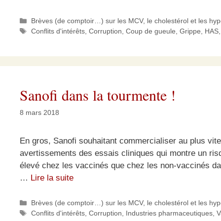
Catégories
Brèves (de comptoir…) sur les MCV, le cholestérol et les hy
Étiquettes
Conflits d'intérêts
,
Corruption
,
Coup de gueule
,
Grippe
,
HAS
Sanofi dans la tourmente !
8 mars 2018
En gros, Sanofi souhaitant commercialiser au plus vite
avertissements des essais cliniques qui montre un risq
élevé chez les vaccinés que chez les non-vaccinés dan
…
Lire la suite
Catégories
Brèves (de comptoir…) sur les MCV, le cholestérol et les hy
Étiquettes
Conflits d'intérêts
,
Corruption
,
Industries pharmaceutiques
,
V