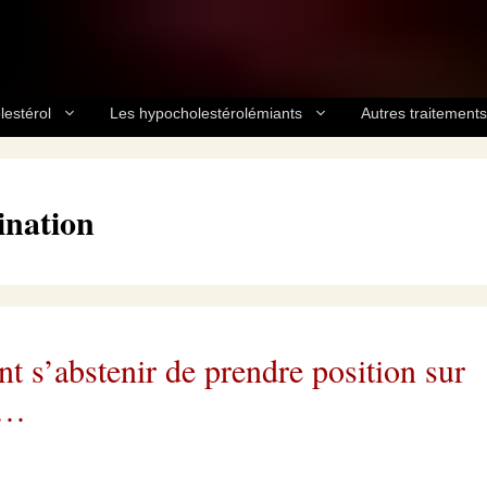
lestérol
Les hypocholestérolémiants
Autres traitements
ination
t s’abstenir de prendre position sur
s…