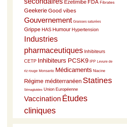
secondaires
Ezetimibe
FDA
Fibrates
Geekerie
Good vibes
Gouvernement
Graisses saturées
Grippe
HAS
Humour
Hypertension
Industries
pharmaceutiques
Inhibiteurs
Inhibiteurs PCSK9
CETP
IPP
Levure de
Médicaments
Niacine
riz rouge
Monsanto
Statines
Régime méditerranéen
Union Européenne
Sémaglutides
Études
Vaccination
cliniques