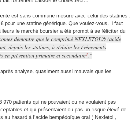
a fait fortement baisser le cholestérol…
 vente est sans commune mesure avec celui des statines :
€ pour une statine générique. Que voulez-vous, il faut
illeurs le marché boursier a été prompt à se féliciter du
tcomes démontre que le comprimé NEXLETOL® (acide
t, depuis les statines, à réduire les événements
3
s en prévention primaire et secondaire
.
 après analyse, quasiment aussi mauvais que les
970 patients qui ne pouvaient ou ne voulaient pas
cceptables et qui présentaient ou pas un risque élevé de
s au hasard à l’acide bempédoïque oral ( Nexletol ,