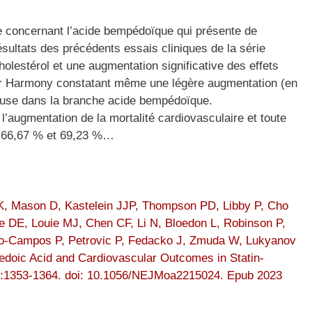
que concernant l’acide bempédoïque qui présente de
sultats des précédents essais cliniques de la série
lestérol et une augmentation significative des effets
lear Harmony constatant même une légère augmentation (en
cause dans la branche acide bempédoïque.
 l’augmentation de la mortalité cardiovasculaire et toute
de 66,67 % et 69,23 %…
K, Mason D, Kastelein JJP, Thompson PD, Libby P, Cho
e DE, Louie MJ, Chen CF, Li N, Bloedon L, Robinson P,
do-Campos P, Petrovic P, Fedacko J, Zmuda W, Lukyanov
doic Acid and Cardiovascular Outcomes in Statin-
15):1353-1364. doi: 10.1056/NEJMoa2215024. Epub 2023