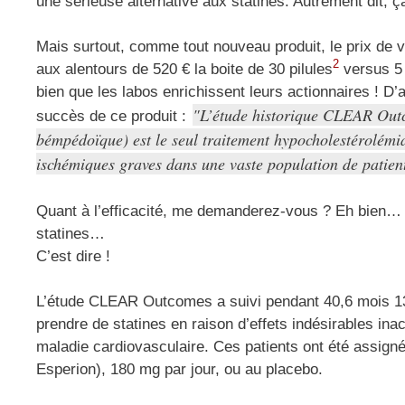
une sérieuse alternative aux statines. Autrement dit, ç
Mais surtout, comme tout nouveau produit, le prix de
2
aux alentours de 520 € la boite de 30 pilules
versus 5 
bien que les labos enrichissent leurs actionnaires ! D’a
L’étude historique CLEAR Ou
succès de ce produit :
bémpédoïque) est le seul traitement hypocholestérolémian
ischémiques graves dans une vaste population de patient
Quant à l’efficacité, me demanderez-vous ? Eh bien…
statines…
C’est dire !
L’étude CLEAR Outcomes a suivi pendant 40,6 mois 13 
prendre de statines en raison d’effets indésirables ina
maladie cardiovasculaire. Ces patients ont été assigné
Esperion), 180 mg par jour, ou au placebo.