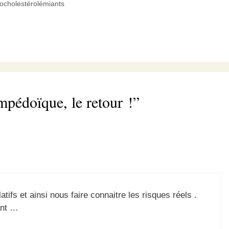
que soit l'utilisation de statines1. Bon,
pocholestérolémiants
déjà l’ezetimibe, non mais…
mpédoïque, le retour !”
atifs et ainsi nous faire connaitre les risques réels .
yant …