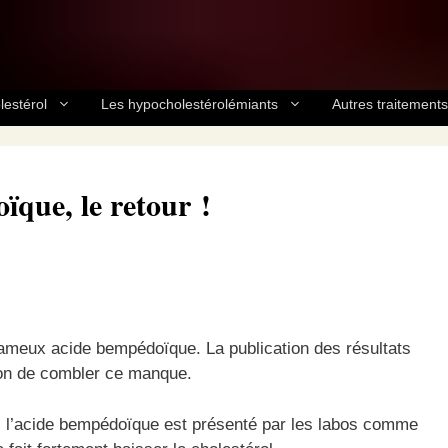
lestérol
Les hypocholestérolémiants
Autres traitements
que, le retour !
 fameux acide bempédoïque. La publication des résultats
on de combler ce manque.
ut, l’acide bempédoïque est présenté par les labos comme