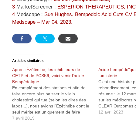
3
MarketScreener :
ESPERION THERAPEUTICS, INC.
4
Medscape :
Sue Hughes. Bempedoic Acid Cuts CV Ev
Medscape – Mar 04, 2023.
Articles similaires
Après l’Ézétimibe, les inhibiteurs de
Acide bempédoïque
CETP et de PCSK9, voici venir l’acide
fumisterie !
Bempédoïque
C’est une histoire p
En complément des statines et afin de
rebondissement, ce
faire encore plus baisser le vilain
résume : le 12 mars, 
cholestérol qui tue (selon les dires des
sur les médiocres r
labos...), nous avions l’Ézétimibe dont le
CLEAR Outcomes c
seul mérite est uniquement de faire
produit1. Peu de t
12 avril 2023
baisser le cholestérol, aucune étude
7 avril 2019
grassement rémuné
n’ayant pu prouver une quelconque
de labos pharmaceu
efficacité de ce produit à réduire les
un article dithyramb