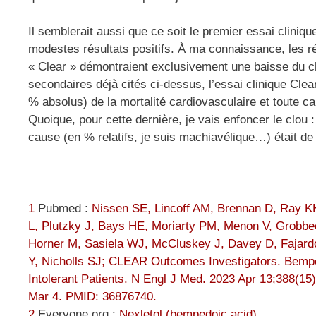
Il semblerait aussi que ce soit le premier essai clini
modestes résultats positifs. À ma connaissance, les ré
« Clear » démontraient exclusivement une baisse du cho
secondaires déjà cités ci-dessus, l’essai clinique C
% absolus) de la mortalité cardiovasculaire et toute 
Quoique, pour cette dernière, je vais enfoncer le clou :
cause (en % relatifs, je suis machiavélique…) était 
1
Pubmed :
Nissen SE, Lincoff AM, Brennan D, Ray K
L, Plutzky J, Bays HE, Moriarty PM, Menon V, Grobbe
Horner M, Sasiela WJ, McCluskey J, Davey D, Fajar
Y, Nicholls SJ; CLEAR Outcomes Investigators. Bempe
Intolerant Patients. N Engl J Med. 2023 Apr 13;388(
Mar 4. PMID: 36876740.
2
Everyone.org :
Nexletol (bempedoic acid)