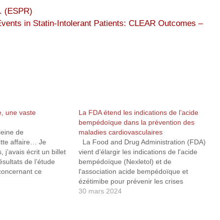
 (ESPR)
ents in Statin-Intolerant Patients: CLEAR Outcomes –
, une vaste
La FDA étend les indications de l’acide
bempédoïque dans la prévention des
leine de
maladies cardiovasculaires
tte affaire… Je
La Food and Drug Administration (FDA)
j’avais écrit un billet
vient d’élargir les indications de l'acide
ésultats de l’étude
bempédoïque (Nexletol) et de
oncernant ce
l'association acide bempédoïque et
emps après, un VRP
ézétimibe pour prévenir les crises
ré par une multitude
cardiaques et les procédures
30 mars 2024
tiques avait commit
cardiovasculaires chez les patients en
ique sur les soi-
prévention primaire et secondaire, quelle