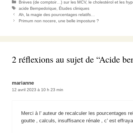
maladies…
disant…
Catégories
Brèves (de comptoir…) sur les MCV, le cholestérol et les hy
Étiquettes
acide Bempedoïque
,
Études cliniques
Ah, la magie des pourcentages relatifs…
Primum non nocere, une belle imposture ?
2 réflexions au sujet de “Acide be
marianne
12 avril 2023 à 10 h 23 min
Merci à l’ auteur de recalculer les pourcentages rel
goutte , calculs, insuffisance rénale , c’ est effra