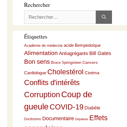
Rechercher
Rechercher :
Étiquettes
acide Bempedoïque
Académie de médecine
Alimentation
Bill Gates
Antiagrégants
Bon sens
Cancers
Bruce Springsteen
Cholestérol
Cardiologue
Cinéma
Conflits d'intérêts
Coup de
Corruption
gueule
COVID-19
Diabète
Effets
Documentaire
Doctissimo
Dépakine