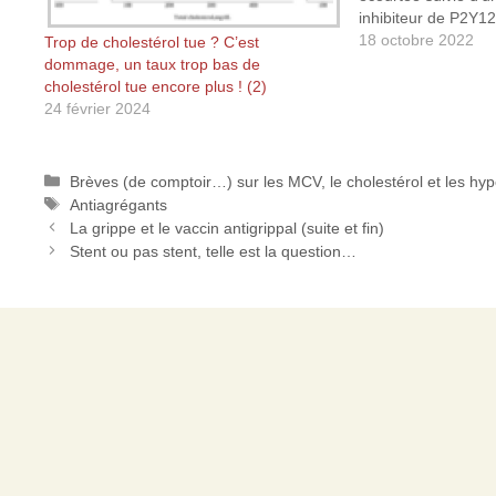
inhibiteur de P2Y12
Ticagrelor, etc.). 
18 octobre 2022
Trop de cholestérol tue ? C’est
CHOICE) était un es
dommage, un taux trop bas de
randomisé ouvert qu
cholestérol tue encore plus ! (2)
trois ans 2 993 pat
24 février 2024
hasard pour recevoi
Catégories
Brèves (de comptoir…) sur les MCV, le cholestérol et les hy
Étiquettes
Antiagrégants
La grippe et le vaccin antigrippal (suite et fin)
Stent ou pas stent, telle est la question…