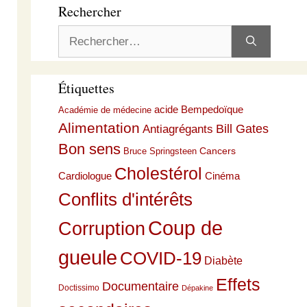
Rechercher
Rechercher :
Étiquettes
acide Bempedoïque
Académie de médecine
Alimentation
Bill Gates
Antiagrégants
Bon sens
Cancers
Bruce Springsteen
Cholestérol
Cardiologue
Cinéma
Conflits d'intérêts
Coup de
Corruption
gueule
COVID-19
Diabète
Effets
Documentaire
Doctissimo
Dépakine