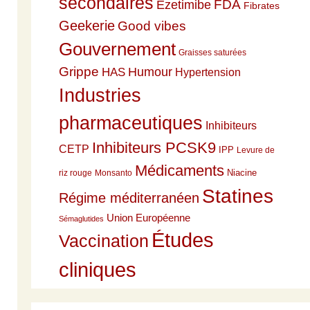
secondaires
Ezetimibe
FDA
Fibrates
Geekerie
Good vibes
Gouvernement
Graisses saturées
Grippe
HAS
Humour
Hypertension
Industries
pharmaceutiques
Inhibiteurs
Inhibiteurs PCSK9
CETP
IPP
Levure de
Médicaments
Niacine
riz rouge
Monsanto
Statines
Régime méditerranéen
Union Européenne
Sémaglutides
Études
Vaccination
cliniques