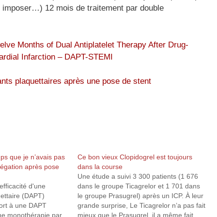
tôt imposer…) 12 mois de traitement par double
lve Months of Dual Antiplatelet Therapy After Drug-
cardial Infarction – DAPT-STEMI
nts plaquettaires après une pose de stent
mps que je n’avais pas
Ce bon vieux Clopidogrel est toujours
régation après pose
dans la course
Une étude a suivi 3 300 patients (1 676
efficacité d'une
dans le groupe Ticagrelor et 1 701 dans
uettaire (DAPT)
le groupe Prasugrel) après un ICP. À leur
ort à une DAPT
grande surprise, Le Ticagrelor n’a pas fait
une monothérapie par
mieux que le Prasugrel, il a même fait