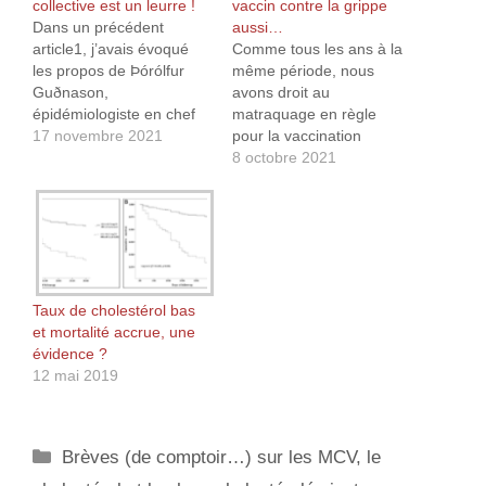
collective est un leurre !
vaccin contre la grippe
Dans un précédent
aussi…
article1, j’avais évoqué
Comme tous les ans à la
les propos de Þórólfur
même période, nous
Guðnason,
avons droit au
épidémiologiste en chef
matraquage en règle
de l’Islande, qui affirmait
17 novembre 2021
pour la vaccination
que la vaccination n’a pas
antigrippale. Cette année,
8 octobre 2021
conduit à l’immunité
la HAS n’y va pas de
collective que les experts
main morte puisqu’elle
espéraient, ce malgré
préconise de vacciner
une couverture vaccinale
contre la grippe et le
exemplaire de plus de
Covid-19 lors du même
80 %. On peut aussi
rendez-vous1. Tant qu’à
relever les désillusions
faire, allons-y gaiement !
Taux de cholestérol bas
d’Israël2, la destruction…
Pour confirmer…
et mortalité accrue, une
évidence ?
12 mai 2019
Catégories
Brèves (de comptoir…) sur les MCV, le