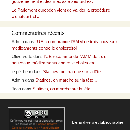
gouvernement et des médias à ses ordres.
Le Parlement européen vient de valider la procédure
« chatcontrol »
Commentaires récents
Admin
dans
l’UE recommande l’AMM de trois nouveaux
médicaments contre le cholestérol
Olive verte
dans
l’UE recommande l’AMM de trois
nouveaux médicaments contre le cholestérol
le pêcheur
dans
Statines, on marche sur la tête…
Admin
dans
Statines, on marche sur la tête…
Joan
dans
Statines, on marche sur la tête…
Liens divers et bibliographie