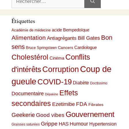
Étiquettes
acide Bempedoïque
Académie de médecine
Bon
Alimentation
Bill Gates
Antiagrégants
sens
Cardiologue
Cancers
Bruce Springsteen
Conflits
Cholestérol
Cinéma
Coup de
Corruption
d'intérêts
gueule
COVID-19
Diabète
Doctissimo
Effets
Documentaire
Dépakine
secondaires
Ezetimibe
FDA
Fibrates
Gouvernement
Geekerie
Good vibes
Grippe
HAS
Humour
Hypertension
Graisses saturées