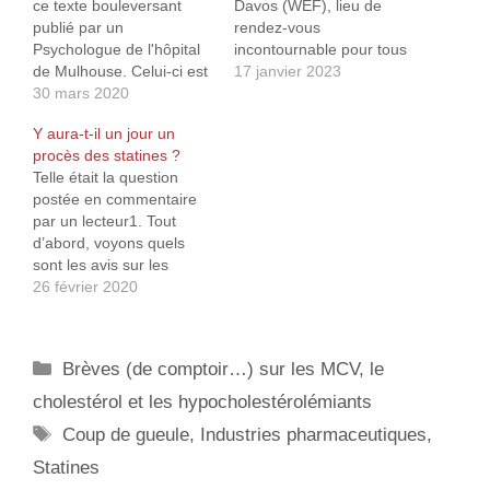
ce texte bouleversant
Davos (WEF), lieu de
publié par un
rendez-vous
Psychologue de l'hôpital
incontournable pour tous
de Mulhouse. Celui-ci est
les puissants de ce
17 janvier 2023
assez long (n'avons-nous
30 mars 2020
monde (banquiers,
pas tout notre temps...?)
milliardaires en tout
Y aura-t-il un jour un
mais exprime bien le
genre, industriels, etc.),
procès des statines ?
malaise des hôpitaux et
bref pour tous les plus
Telle était la question
du personnel soignant dû
gros pollueurs de la
postée en commentaire
à l'incurie de nos
planète qui sont d’ailleurs
par un lecteur1. Tout
dirigeants successifs. Je
précisément ceux qui
d’abord, voyons quels
suis en colère et j’ai la
murmurent leurs
sont les avis sur les
rage,…
consignes à l’oreille…
statines de la part des
26 février 2020
différentes institutions
gouvernementales,
savantes ou supérieures :
Catégories
Brèves (de comptoir…) sur les MCV, le
L’ANSM : Voici ce qu’en
disait cette institution en
cholestérol et les hypocholestérolémiants
2014 (en l’absence de
Étiquettes
Coup de gueule
,
Industries pharmaceutiques
,
document plus récent, on
peut considérer que
Statines
celui-ci…