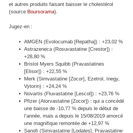
et autres produits faisant baisser le cholestérol
(source
Boursorama
).
Jugez-en :
AMGEN (Evolocumab [Repatha]) : +23,02 %
Astrazeneca (Rosuvastatine [Crestor]) :
+28,80 %
Bristol Myers Squibb (Pravastatines
[Elisor]) : +22,55 %
Merk (Simvastatine [Zocor], Ezetrol, Inegy,
Vytorin) : +24,24 %
Novartis (Fluvastatine [Lescol]) : +23,76 %
Pfizer (Atorvastatine [Zocor]) : qui a concédé
une baisse de -10,77 % depuis le début de
l’année, mais a depuis le 15/08/2019 amorcé
une magnifique remontée de +12,97 %
Sanofi (Simvastatine [Lodales], Pravastatine