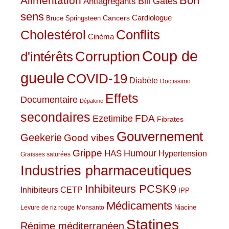
Bon
Alimentation
Bill Gates
Antiagrégants
sens
Cardiologue
Cancers
Bruce Springsteen
Conflits
Cholestérol
Cinéma
Coup de
Corruption
d'intérêts
gueule
COVID-19
Diabète
Doctissimo
Effets
Documentaire
Dépakine
secondaires
Ezetimibe
FDA
Fibrates
Gouvernement
Geekerie
Good vibes
Grippe
HAS
Humour
Hypertension
Graisses saturées
Industries pharmaceutiques
Inhibiteurs PCSK9
Inhibiteurs CETP
IPP
Médicaments
Niacine
Levure de riz rouge
Monsanto
Statines
Régime méditerranéen