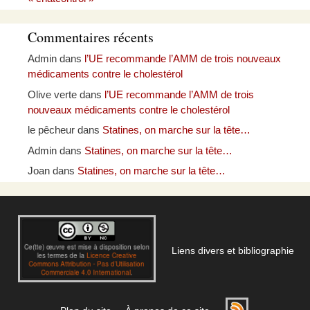
Commentaires récents
Admin
dans
l’UE recommande l’AMM de trois nouveaux
médicaments contre le cholestérol
Olive verte
dans
l’UE recommande l’AMM de trois
nouveaux médicaments contre le cholestérol
le pêcheur
dans
Statines, on marche sur la tête…
Admin
dans
Statines, on marche sur la tête…
Joan
dans
Statines, on marche sur la tête…
Liens divers et bibliographie