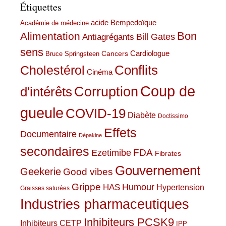
Étiquettes
acide Bempedoïque
Académie de médecine
Bon
Alimentation
Bill Gates
Antiagrégants
sens
Cardiologue
Cancers
Bruce Springsteen
Conflits
Cholestérol
Cinéma
Coup de
Corruption
d'intérêts
gueule
COVID-19
Diabète
Doctissimo
Effets
Documentaire
Dépakine
secondaires
Ezetimibe
FDA
Fibrates
Gouvernement
Geekerie
Good vibes
Grippe
HAS
Humour
Hypertension
Graisses saturées
Industries pharmaceutiques
Inhibiteurs PCSK9
Inhibiteurs CETP
IPP