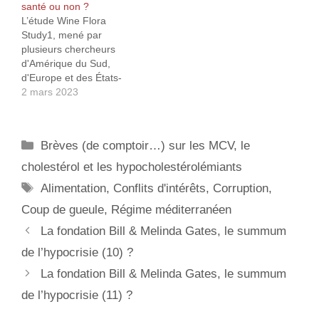
santé ou non ?
cardiovasculaires, le
prospective vient de
L’étude Wine Flora
cancer, l’accident
comparer les mérites
Study1, mené par
vasculaire cérébral (AVC)
d’un régime sans gluten
plusieurs chercheurs
et la mortalité toutes
chez des personnes ne
d'Amérique du Sud,
causes confondues. Sans
souffrant…
d'Europe et des États-
surprise (d’autres études
Unis, a envisagé une
2 mars 2023
l’ayant déjà démontré),
approche originale en
celle-ci a confirmé…
étudiant la modification
du microbiote intestinal,
Catégories
Brèves (de comptoir…) sur les MCV, le
ce dernier étant
étroitement lié aux
cholestérol et les hypocholestérolémiants
maladies
Étiquettes
Alimentation
,
Conflits d'intérêts
,
Corruption
,
cardiovasculaires par le
biais de mécanismes qui
Coup de gueule
,
Régime méditerranéen
incluent les effets
La fondation Bill & Melinda Gates, le summum
délétères signalés des
métabolites, tels que…
de l’hypocrisie (10) ?
La fondation Bill & Melinda Gates, le summum
de l’hypocrisie (11) ?