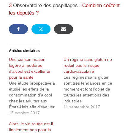
3
Observatoire des gaspillages :
Combien coûtent
les députés ?
Articles similaires
Une consommation
Un régime sans gluten ne
légère à modérée
réduit pas le risque
d’alcool est excellente
cardiovasculaire
pour la santé
Les régimes sans gluten
Une étude prospective a
sont très tendances en ce
étudié les effets de la
moment et font l'objet de
consommation d’alcool
toutes les attentions des
chez les adultes aux
industries
États-Unis afin d’évaluer
agroalimentaires qui font
11 septembre 2017
l'association de différents
15 octobre 2017
preuve de beaucoup
niveaux de
d'imagination pour
Alors, le vin rouge est-il
consommation avec les
vendre (très cher) leurs
finalement bon pour la
maladies
produits . Une étude