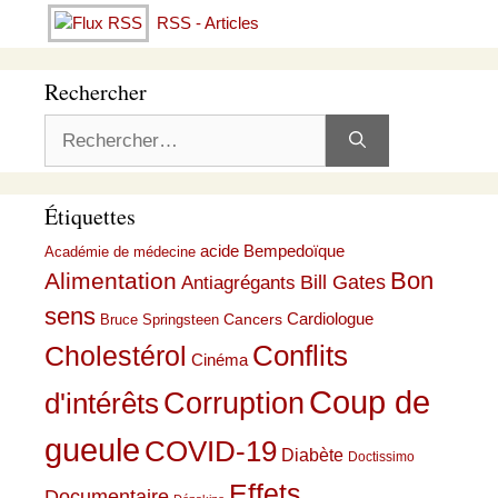
RSS - Articles
Rechercher
Rechercher :
Étiquettes
acide Bempedoïque
Académie de médecine
Bon
Alimentation
Bill Gates
Antiagrégants
sens
Cardiologue
Cancers
Bruce Springsteen
Conflits
Cholestérol
Cinéma
Coup de
Corruption
d'intérêts
gueule
COVID-19
Diabète
Doctissimo
Effets
Documentaire