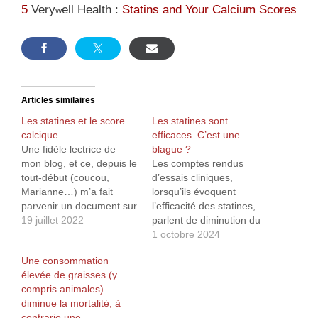
5
Very
ell Health :
Statins and Your Calcium Scores
w
Articles similaires
Les statines et le score
Les statines sont
calcique
efficaces. C’est une
Une fidèle lectrice de
blague ?
mon blog, et ce, depuis le
Les comptes rendus
tout-début (coucou,
d’essais cliniques,
Marianne…) m’a fait
lorsqu’ils évoquent
parvenir un document sur
l’efficacité des statines,
le score calcique et la
19 juillet 2022
parlent de diminution du
prévention de
risque relatif, du risque
1 octobre 2024
l’artériosclérose1 en me
absolu ou d’une
Une consommation
demandant si je pouvais
diminution du nombre
élevée de graisses (y
lui fournir plus de
d’événements par an
compris animales)
précisions sur ce sujet.
pour mille personnes
diminue la mortalité, à
J’en avais parlé
traitées… Il me semble
contrario une