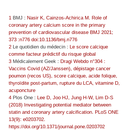
1
BMJ :
Nasir K, Cainzos-Achirica M. Role of
coronary artery calcium score in the primary
prevention of cardiovascular disease BMJ 2021;
373 :n776 doi:10.1136/bmj.n776
2
Le quotidien du médecin :
Le score calcique
comme facteur prédictif du risque global
3
Médicalement Geek :
Dragi Webdo n°304 :
Vaccins Covid (AZ/Janssen), dépistage cancer
poumon (recos US), score calcique, acide folique,
thyroïdite post-partum, rupture du LCA, vitamine D,
acuponcture
4
Plos One :
Lee D, Joo HJ, Jung H-W, Lim D-S
(2018) Investigating potential mediator between
statin and coronary artery calcification. PLoS ONE
13(9): e0203702.
https://doi.org/10.1371/journal.pone.0203702