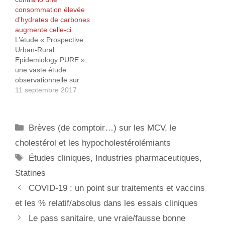
brièvement dans un
évident que ces chiffres
consommation élevée
article2 où j’y…
peuvent paraître bien
d’hydrates de carbones
abstraits pour qui ne lit
augmente celle-ci
pas régulièrement les
L’étude « Prospective
comptes…
Urban-Rural
Epidemiology PURE »,
une vaste étude
observationnelle sur
l’impact des sucres et des
11 septembre 2017
graisses sur la mortalité
toutes causes et la
mortalité cardiovasculaire
Catégories
Brèves (de comptoir…) sur les MCV, le
(CV) démontre que non
seulement des apports
cholestérol et les hypocholestérolémiants
élevés en graisse et
Étiquettes
Études cliniques
,
Industries pharmaceutiques
,
notamment en graisses
animales diminueraient le
Statines
risque de mortalité, mais
COVID-19 : un point sur traitements et vaccins
aussi que des apports…
et les % relatif/absolus dans les essais cliniques
Le pass sanitaire, une vraie/fausse bonne