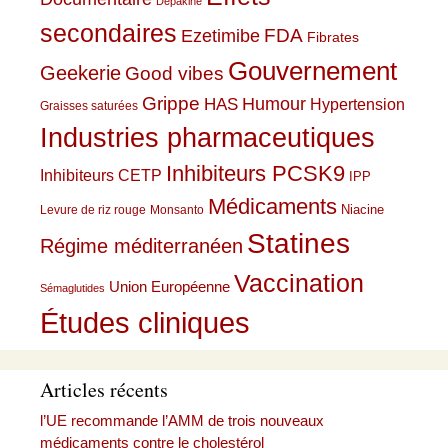
Dépakine
secondaires
Ezetimibe
FDA
Fibrates
Gouvernement
Geekerie
Good vibes
Grippe
HAS
Humour
Hypertension
Graisses saturées
Industries pharmaceutiques
Inhibiteurs PCSK9
Inhibiteurs CETP
IPP
Médicaments
Niacine
Levure de riz rouge
Monsanto
Statines
Régime méditerranéen
Vaccination
Union Européenne
Sémaglutides
Études cliniques
Articles récents
l’UE recommande l’AMM de trois nouveaux
médicaments contre le cholestérol