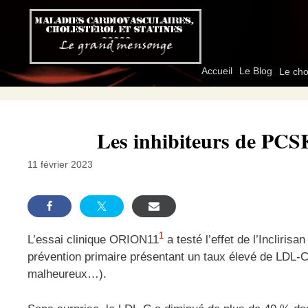
Aller
au
contenu
Accueil
Le Blog
Le cho
Les inhibiteurs de PCSK
11 février 2023
1
L’essai clinique ORION11
a testé l’effet de l’Incliris
prévention primaire présentant un taux élevé de LDL-C
malheureux…).