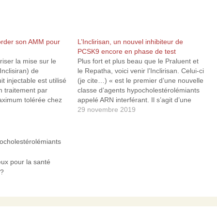
corder son AMM pour
L’Inclirisan, un nouvel inhibiteur de
PCSK9 encore en phase de test
iser la mise sur le
Plus fort et plus beau que le Praluent et
nclisiran) de
le Repatha, voici venir l’Inclirisan. Celui-ci
t injectable est utilisé
(je cite…) « est le premier d’une nouvelle
 traitement par
classe d’agents hypocholestérolémiants
maximum tolérée chez
appelé ARN interférant. Il s’agit d’une
molécule d’ARN double brin qui exploite
29 novembre 2019
mie familiale
un processus naturel appelé interférence
 ou d'une maladie
ARN, qui a la capacité de désactiver
hérosclérotique
des…
pocholestérolémiants
ui nécessitent une
entaire…
eux pour la santé
 ?