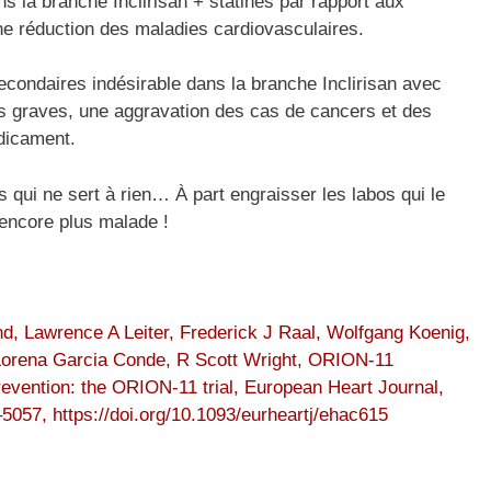
 la branche Inclirisan + statines par rapport aux
une réduction des maladies cardiovasculaires.
secondaires indésirable dans la branche Inclirisan avec
 graves, une aggravation des cas de cancers et des
dicament.
is qui ne sert à rien… À part engraisser les labos qui le
 encore plus malade !
d, Lawrence A Leiter, Frederick J Raal, Wolfgang Koenig,
Lorena Garcia Conde, R Scott Wright, ORION-11
 prevention: the ORION-11 trial, European Heart Journal,
057, https://doi.org/10.1093/eurheartj/ehac615