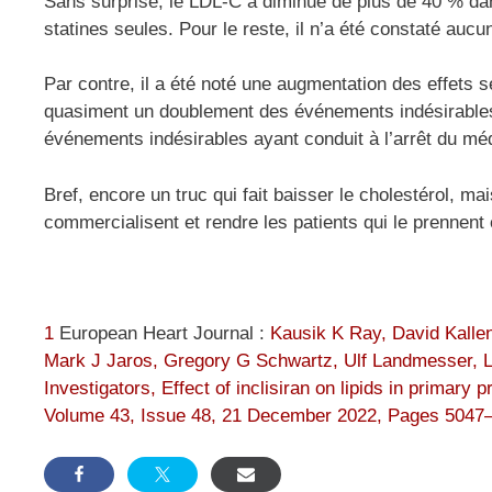
Sans surprise, le LDL-C a diminué de plus de 40 % dans
statines seules. Pour le reste, il n’a été constaté auc
Par contre, il a été noté une augmentation des effets 
quasiment un doublement des événements indésirables
événements indésirables ayant conduit à l’arrêt du mé
Bref, encore un truc qui fait baisser le cholestérol, ma
commercialisent et rendre les patients qui le prennent
1
European Heart Journal :
Kausik K Ray, David Kallen
Mark J Jaros, Gregory G Schwartz, Ulf Landmesser, 
Investigators, Effect of inclisiran on lipids in primary
Volume 43, Issue 48, 21 December 2022, Pages 5047–5