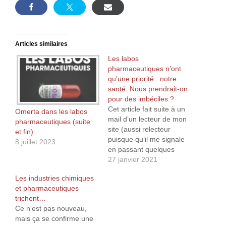
Articles similaires
Les labos
pharmaceutiques n’ont
qu’une priorité : notre
santé. Nous prendrait-on
pour des imbéciles ?
Cet article fait suite à un
Omerta dans les labos
mail d’un lecteur de mon
pharmaceutiques (suite
site (aussi relecteur
et fin)
puisque qu’il me signale
8 juillet 2023
en passant quelques
fautes d’orthographe ou
27 janvier 2021
de grammaire qui y
Les industries chimiques
subsiste, ce dont je l’en
et pharmaceutiques
remercie vivement) à
trichent…
propos des nombreux
Ce n'est pas nouveau,
procès engrangés par les
mais ça se confirme une
laboratoires