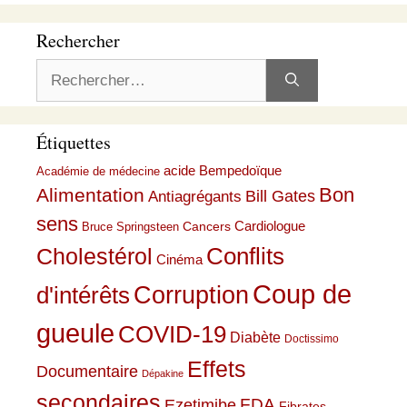
Rechercher
Rechercher :
Étiquettes
acide Bempedoïque
Académie de médecine
Bon
Alimentation
Bill Gates
Antiagrégants
sens
Cardiologue
Cancers
Bruce Springsteen
Conflits
Cholestérol
Cinéma
Coup de
Corruption
d'intérêts
gueule
COVID-19
Diabète
Doctissimo
Effets
Documentaire
Dépakine
secondaires
Ezetimibe
FDA
Fibrates