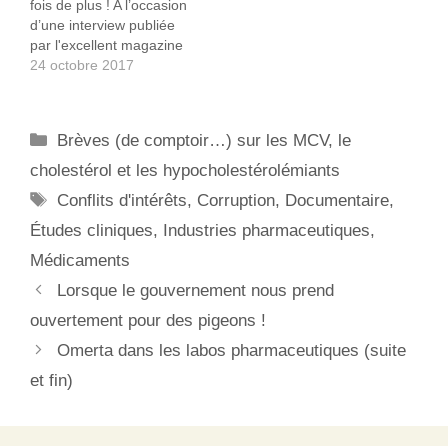
fois de plus ! A l’occasion
pharmaceutiques depuis
d’une interview publiée
quelques décennies.
par l'excellent magazine
Comme il…
Reporterre des deux
24 octobre 2017
journalistes à l'origine des
« Monsanto papers », on
peut découvrir l’étendu
Catégories
Brèves (de comptoir…) sur les MCV, le
des falsifications,
manipulation et
cholestérol et les hypocholestérolémiants
corruptions en tout genre
Étiquettes
Conflits d'intérêts
,
Corruption
,
Documentaire
,
dont s’est rendu coupable
cette société afin de…
Études cliniques
,
Industries pharmaceutiques
,
Médicaments
Lorsque le gouvernement nous prend
ouvertement pour des pigeons !
Omerta dans les labos pharmaceutiques (suite
et fin)