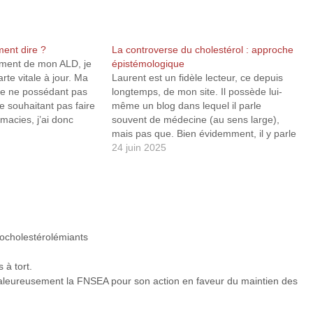
ent dire ?
La controverse du cholestérol : approche
ement de mon ALD, je
épistémologique
rte vitale à jour. Ma
Laurent est un fidèle lecteur, ce depuis
le ne possédant pas
longtemps, de mon site. Il possède lui-
e souhaitant pas faire
même un blog dans lequel il parle
macies, j’ai donc
souvent de médecine (au sens large),
tement à la source,
mais pas que. Bien évidemment, il y parle
isse d’assurance
aussi de cholestérol et de maladies
24 juin 2025
asse les…
cardiovasculaires. Lorsque j’écris un
article sur mon site, je vais…
pocholestérolémiants
 à tort.
aleureusement la FNSEA pour son action en faveur du maintien des