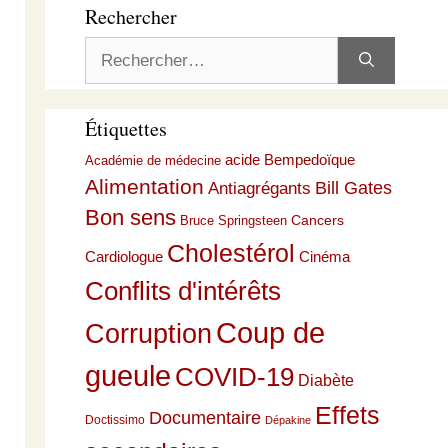
Rechercher
Rechercher :
Étiquettes
acide Bempedoïque
Académie de médecine
Alimentation
Bill Gates
Antiagrégants
Bon sens
Cancers
Bruce Springsteen
Cholestérol
Cardiologue
Cinéma
Conflits d'intérêts
Coup de
Corruption
gueule
COVID-19
Diabète
Effets
Documentaire
Doctissimo
Dépakine