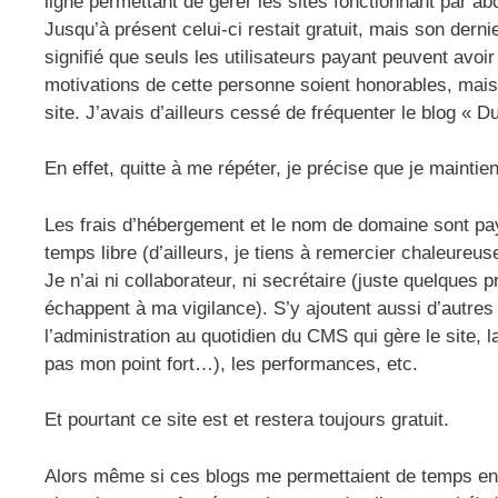
ligne permettant de gérer les sites fonctionnant par ab
Jusqu’à présent celui-ci restait gratuit, mais son dernie
signifié que seuls les utilisateurs payant peuvent avoir
motivations de cette personne soient honorables, mais
site. J’avais d’ailleurs cessé de fréquenter le blog « 
En effet, quitte à me répéter, je précise que je mainti
Les frais d’hébergement et le nom de domaine sont pa
temps libre (d’ailleurs, je tiens à remercier chaleureus
Je n’ai ni collaborateur, ni secrétaire (juste quelques 
échappent à ma vigilance). S’y ajoutent aussi d’autre
l’administration au quotidien du CMS qui gère le site, 
pas mon point fort…), les performances, etc.
Et pourtant ce site est et restera toujours gratuit.
Alors même si ces blogs me permettaient de temps en te