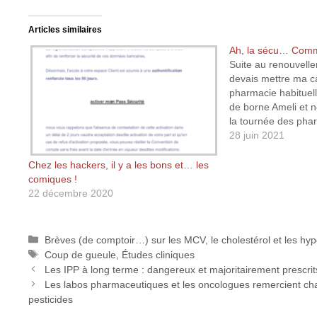
Articles similaires
Ah, la sécu… Comm
Suite au renouvell
devais mettre ma ca
pharmacie habituel
de borne Ameli et n
la tournée des phar
décidé d’aller direc
28 juin 2021
c’est-à-dire à la ca
maladie. Je vous p
Chez les hackers, il y a les bons et… les
comiques !
22 décembre 2020
Catégories
Brèves (de comptoir…) sur les MCV, le cholestérol et les hy
Étiquettes
Coup de gueule
,
Études cliniques
Les IPP à long terme : dangereux et majoritairement prescrits
Les labos pharmaceutiques et les oncologues remercient ch
pesticides