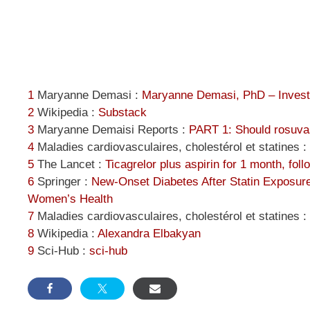
1
Maryanne Demasi :
Maryanne Demasi, PhD – Investi
2
Wikipedia :
Substack
3
Maryanne Demaisi Reports :
PART 1: Should rosuvas
4
Maladies cardiovasculaires, cholestérol et statines :
5
The Lancet :
Ticagrelor plus aspirin for 1 month, fo
6
Springer :
New-Onset Diabetes After Statin Exposure
Women’s Health
7
Maladies cardiovasculaires, cholestérol et statines :
8
Wikipedia :
Alexandra Elbakyan
9
Sci-Hub :
sci-hub