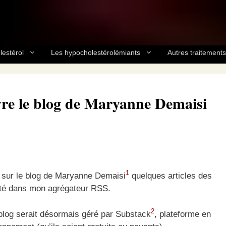
lestérol
Les hypocholestérolémiants
Autres traitements
ivre le blog de Maryanne Demaisi
1
t sur le blog de Maryanne Demaisi
quelques articles des
outé dans mon agrégateur RSS.
2
blog serait désormais géré par Substack
, plateforme en