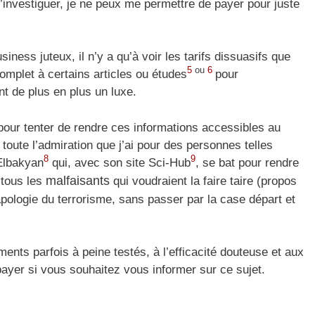
d’investiguer, je ne peux me permettre de payer pour juste
iness juteux, il n’y a qu’à voir les tarifs dissuasifs que
5
ou
6
complet à certains articles ou études
pour
t de plus en plus un luxe.
ur tenter de rendre ces informations accessibles au
 toute l’admiration que j’ai pour des personnes telles
8
9
Elbakyan
qui, avec son site Sci-Hub
, se bat pour rendre
malfaisants
 tous les
qui voudraient la faire taire (propos
pologie du terrorisme, sans passer par la case départ et
nts parfois à peine testés, à l’efficacité douteuse et aux
payer si vous souhaitez vous informer sur ce sujet.