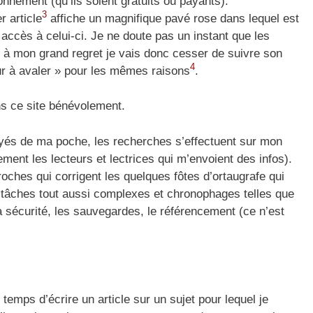
onnement (qu’ils soient gratuits ou payants).
3
r article
affiche un magnifique pavé rose dans lequel est
 accès à celui-ci. Je ne doute pas un instant que les
 à mon grand regret je vais donc cesser de suivre son
4
Dur à avaler » pour les mêmes raisons
.
ens ce site bénévolement.
yés de ma poche, les recherches s’effectuent sur mon
ement les lecteurs et lectrices qui m’envoient des infos).
proches qui corrigent les quelques fôtes d’ortaugrafe qui
s tâches tout aussi complexes et chronophages telles que
la sécurité, les sauvegardes, le référencement (ce n’est
mps d’écrire un article sur un sujet pour lequel je