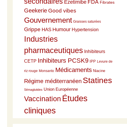
secondaires
Ezetimibe
FDA
Fibrates
Geekerie
Good vibes
Gouvernement
Graisses saturées
Grippe
HAS
Humour
Hypertension
Industries
pharmaceutiques
Inhibiteurs
Inhibiteurs PCSK9
CETP
IPP
Levure de
Médicaments
Niacine
riz rouge
Monsanto
Statines
Régime méditerranéen
Union Européenne
Sémaglutides
Études
Vaccination
cliniques