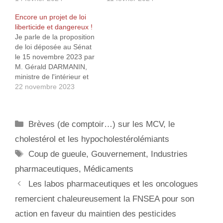
aujourd’hui1. Cette loi
dans certains médias à
Encore un projet de loi
comprend notamment
grande audience, qui
liberticide et dangereux !
l’article 223‑1-2 qui
partagent et diffusent de
Je parle de la proposition
stipule2 : Est punie d’un
fausses informations
de loi déposée au Sénat
an d’emprisonnement et
scientifiques et médicales
le 15 novembre 2023 par
de 15 000 euros
au détriment de la santé
M. Gérald DARMANIN,
d’amende la provocation
publique et pour soutenir
ministre de l'intérieur et
à abandonner ou à…
la législation…
des outre-mer et Mme
22 novembre 2023
Sabrina AGRESTI-
ROUBACHE, secrétaire
d'État auprès du ministre
Catégories
Brèves (de comptoir…) sur les MCV, le
de l'intérieur et des outre-
mer, chargée de la
cholestérol et les hypocholestérolémiants
citoyenneté et auprès du
Étiquettes
Coup de gueule
,
Gouvernement
,
Industries
ministre de l'intérieur et
des…
pharmaceutiques
,
Médicaments
Les labos pharmaceutiques et les oncologues
remercient chaleureusement la FNSEA pour son
action en faveur du maintien des pesticides