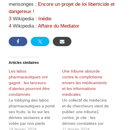
mensonges :
Encore un projet de loi liberticide et
dangereux !
3
Wikipedia :
Inédie
4
Wikipedia :
Affaire du Mediator
Articles similaires
Les labos
Une tribune absurde
pharmaceutiques ont
contre le complotisme
gagné : les lanceurs
envers les médicaments
d’alertes pourront être
et les informations
condamnés
médicales
Le lobbying des labos
Un collectif de médecins
pharmaceutiques a porté
et de chercheurs vient de
ses fruits, la loi sur les
publier une tribune1
dérives sectaires a été
contre, je cite : les
votée par nos pieds
dérives constatées sur
nickelés de députés
14 février 2024
les réseaux sociaux et
11 février 2024