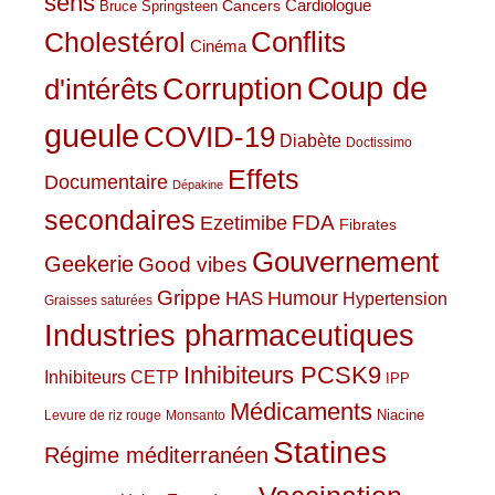
sens
Cardiologue
Cancers
Bruce Springsteen
Conflits
Cholestérol
Cinéma
Coup de
Corruption
d'intérêts
gueule
COVID-19
Diabète
Doctissimo
Effets
Documentaire
Dépakine
secondaires
Ezetimibe
FDA
Fibrates
Gouvernement
Geekerie
Good vibes
Grippe
HAS
Humour
Hypertension
Graisses saturées
Industries pharmaceutiques
Inhibiteurs PCSK9
Inhibiteurs CETP
IPP
Médicaments
Niacine
Levure de riz rouge
Monsanto
Statines
Régime méditerranéen