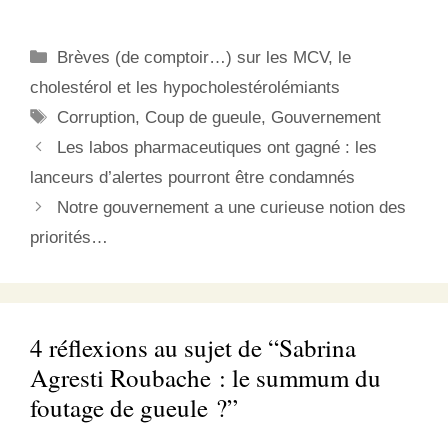
détonnant…) qui décrit
les pressions qu’on subit
certains scientifiques
Catégories
Brèves (de comptoir…) sur les MCV, le
ayant publié des rapports
sur la sécurité, l'efficacité
cholestérol et les hypocholestérolémiants
ou l'intégrité des données
Étiquettes
Corruption
,
Coup de gueule
,
Gouvernement
de médicaments et…
Les labos pharmaceutiques ont gagné : les
lanceurs d’alertes pourront être condamnés
Notre gouvernement a une curieuse notion des
priorités…
4 réflexions au sujet de “Sabrina
Agresti Roubache : le summum du
foutage de gueule ?”