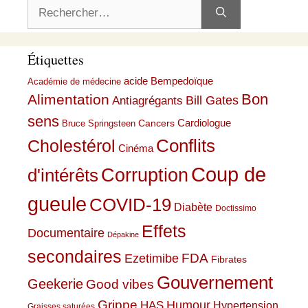
Rechercher :
Étiquettes
acide Bempedoïque
Académie de médecine
Bon
Alimentation
Bill Gates
Antiagrégants
sens
Cardiologue
Cancers
Bruce Springsteen
Conflits
Cholestérol
Cinéma
Coup de
Corruption
d'intérêts
gueule
COVID-19
Diabète
Doctissimo
Effets
Documentaire
Dépakine
secondaires
Ezetimibe
FDA
Fibrates
Gouvernement
Geekerie
Good vibes
Grippe
HAS
Humour
Hypertension
Graisses saturées