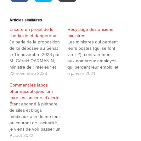
Articles similaires
Encore un projet de loi
Recyclage des anciens
liberticide et dangereux !
ministres
Je parle de la proposition
Les ministres qui perdent
de loi déposée au Sénat
leurs postes (qui se font
le 15 novembre 2023 par
virer ?), contrairement
M. Gérald DARMANIN,
aux nombreux employés
ministre de l'intérieur et
qui perdent leur emploi et
des outre-mer et Mme
22 novembre 2023
se retrouve à pointer au
6 janvier 2021
Sabrina AGRESTI-
chômage, n’ont bien
Comment les labos
ROUBACHE, secrétaire
souvent aucun souci à se
pharmaceutiques font
d'État auprès du ministre
faire. Ils n’ont même pas
taire les lanceurs d’alerte
de l'intérieur et des outre-
besoin de traverser la rue
Étant abonné à pléthore
mer, chargée de la
pour trouver un job, il se
de sites et blogs
citoyenneté et auprès du
trouvera…
médicaux afin de me tenir
ministre de l'intérieur et
au courant de l’actualité,
des…
je viens de voir passer un
article étonnant (et
9 août 2022