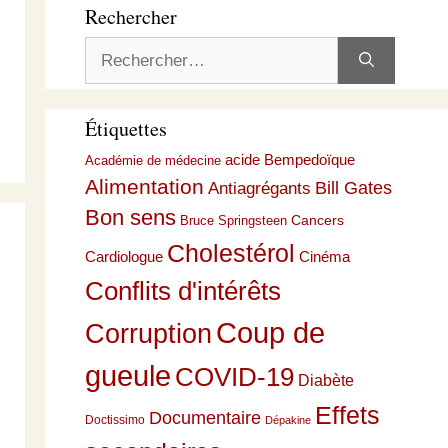
Rechercher
Rechercher :
Étiquettes
acide Bempedoïque
Académie de médecine
Alimentation
Bill Gates
Antiagrégants
Bon sens
Cancers
Bruce Springsteen
Cholestérol
Cardiologue
Cinéma
Conflits d'intérêts
Coup de
Corruption
gueule
COVID-19
Diabète
Effets
Documentaire
Doctissimo
Dépakine