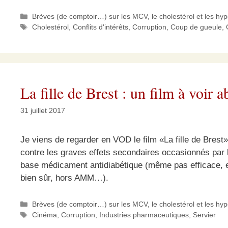
Catégories
Brèves (de comptoir…) sur les MCV, le cholestérol et les hy
Étiquettes
Cholestérol
,
Conflits d'intérêts
,
Corruption
,
Coup de gueule
,
La fille de Brest : un film à voir a
31 juillet 2017
Je viens de regarder en VOD le film «La fille de Bres
contre les graves effets secondaires occasionnés par 
base médicament antidiabétique (même pas efficace, e
bien sûr, hors AMM…).
Catégories
Brèves (de comptoir…) sur les MCV, le cholestérol et les hy
Étiquettes
Cinéma
,
Corruption
,
Industries pharmaceutiques
,
Servier