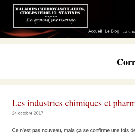
Aller
au
contenu
Accueil
Le Blog
Le cho
Corr
Les industries chimiques et phar
24 octobre 2017
Ce n’est pas nouveau, mais ça se confirme une fois de p