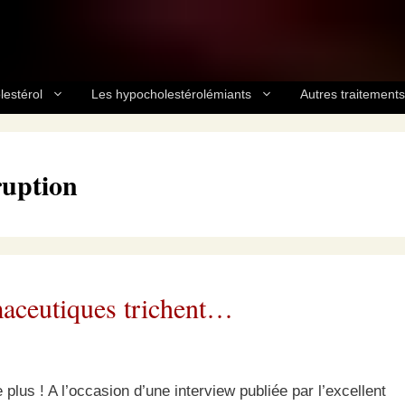
lestérol
Les hypocholestérolémiants
Autres traitements
uption
maceutiques trichent…
lus ! A l’occasion d’une interview publiée par l’excellent