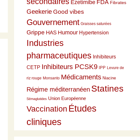
secondaires
Ezetimibe
FDA
Fibrates
Geekerie
Good vibes
Gouvernement
Graisses saturées
Grippe
HAS
Humour
Hypertension
Industries
pharmaceutiques
Inhibiteurs
Inhibiteurs PCSK9
CETP
IPP
Levure de
Médicaments
Niacine
riz rouge
Monsanto
Statines
Régime méditerranéen
Union Européenne
Sémaglutides
Études
Vaccination
cliniques