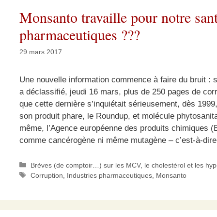
Monsanto travaille pour notre sa
pharmaceutiques ???
29 mars 2017
Une nouvelle information commence à faire du bruit : su
a déclassifié, jeudi 16 mars, plus de 250 pages de co
que cette dernière s’inquiétait sérieusement, dès 1999,
son produit phare, le Roundup, et molécule phytosanitai
même, l’Agence européenne des produits chimiques (EC
comme cancérogène ni même mutagène – c’est-à-dire 
Catégories
Brèves (de comptoir…) sur les MCV, le cholestérol et les hy
Étiquettes
Corruption
,
Industries pharmaceutiques
,
Monsanto