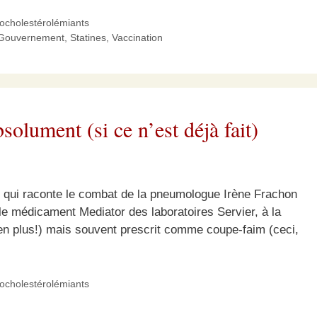
pocholestérolémiants
Gouvernement
,
Statines
,
Vaccination
bsolument (si ce n’est déjà fait)
t» qui raconte le combat de la pneumologue Irène Frachon
le médicament Mediator des laboratoires Servier, à la
n plus!) mais souvent prescrit comme coupe-faim (ceci,
pocholestérolémiants