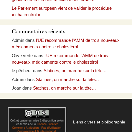
Le Parlement européen vient de valider la procédure
« chatcontrol »
Commentaires récents
Admin
dans
l’UE recommande l’AMM de trois nouveaux
médicaments contre le cholestérol
Olive verte
dans
l’UE recommande l’AMM de trois
nouveaux médicaments contre le cholestérol
le pêcheur
dans
Statines, on marche sur la tête…
Admin
dans
Statines, on marche sur la tête…
Joan
dans
Statines, on marche sur la tête…
Liens divers et bibliographie