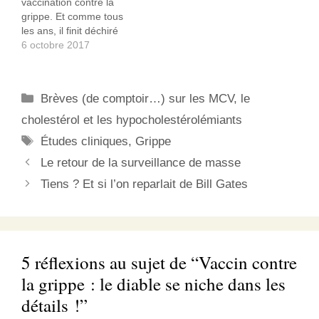
vaccination contre la
grippe. Et comme tous
les ans, il finit déchiré
dans la poubelle, suivant
6 octobre 2017
en cela le conseil de mon
père qui clamait haut et
fort que la seule fois où il
Catégories
Brèves (de comptoir…) sur les MCV, le
a attrapé la grippe fut la
seule…
cholestérol et les hypocholestérolémiants
Étiquettes
Études cliniques
,
Grippe
Le retour de la surveillance de masse
Tiens ? Et si l’on reparlait de Bill Gates
5 réflexions au sujet de “Vaccin contre
la grippe : le diable se niche dans les
détails !”