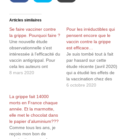
Articles similaires
Se faire vacciner contre
Pour les irréductibles qui
la grippe. Pourquoi faire ?
pensent encore que le
Une nouvelle étude
vaccin contre la grippe
observationnelle s'est
est efficace…
intéressée à l'efficacité du
Je suis tombé tout à fait
vaccin antigrippal. Pour
par hasard sur cette
cela les auteurs ont
étude récente (avril 2020)
examinés des données
8 mars 2020
qui a étudié les effets de
comprenant 170 millions
la vaccination chez des
d'actes de soins et 7,6
personnes âgées de 55 à
6 octobre 2020
millions de décès. Sans
75 ans. Pour ce faire, les
La grippe fait 14000
surprise, les auteurs ont
chercheurs ont analysé
morts en France chaque
retrouvé que les patients
170 millions d’actes de
année. Et la marmotte,
de plus de 65 ans étaient
soins et 7,6 millions de
elle met le chocolat dans
plus souvent vaccinés,
décès durant la…
le papier d’aluminium???
mais qu'il…
Comme tous les ans, je
reçois mon bon de