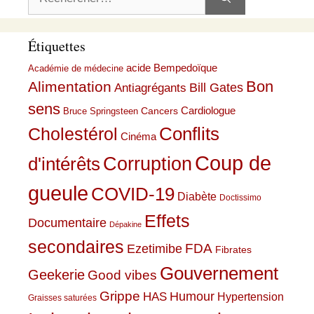
Étiquettes
acide Bempedoïque
Académie de médecine
Bon
Alimentation
Bill Gates
Antiagrégants
sens
Cardiologue
Cancers
Bruce Springsteen
Conflits
Cholestérol
Cinéma
Coup de
Corruption
d'intérêts
gueule
COVID-19
Diabète
Doctissimo
Effets
Documentaire
Dépakine
secondaires
Ezetimibe
FDA
Fibrates
Gouvernement
Geekerie
Good vibes
Grippe
HAS
Humour
Hypertension
Graisses saturées