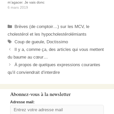
m’agacer. Je vais donc
individu s'autorisant non-
faire une réponse globale
6 mars 2019
seulement,…
afin de ne plus avoir à y
revenir. Tout d’abord, que
me reproche-t-on ? Déjà
Catégories
Brèves (de comptoir…) sur les MCV, le
l’anonymat : Ce qui, en
tant que vieux geek
cholestérol et les hypocholestérolémiants
barbu,…
Étiquettes
Coup de gueule
,
Doctissimo
Il y a, comme ça, des articles qui vous mettent
du baume au cœur…
À propos de quelques expressions courantes
qu’il conviendrait d’interdire
Abonnez-vous à la newsletter
Adresse mail: