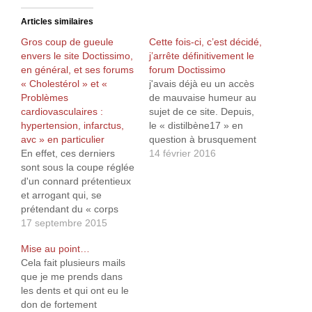
Articles similaires
Gros coup de gueule
Cette fois-ci, c’est décidé,
envers le site Doctissimo,
j’arrête définitivement le
en général, et ses forums
forum Doctissimo
« Cholestérol » et «
j'avais déjà eu un accès
Problèmes
de mauvaise humeur au
cardiovasculaires :
sujet de ce site. Depuis,
hypertension, infarctus,
le « distilbène17 » en
avc » en particulier
question à brusquement
En effet, ces derniers
disparu du forum et
14 février 2016
sont sous la coupe réglée
curieusement, il à été
d'un connard prétentieux
aussitôt remplacé un «
et arrogant qui, se
Parandar_b​zh », moins
prétendant du « corps
agressif mais tout aussi
médical » (mais dont
17 septembre 2015
abruti et lié aux labos
personne n'a vu le
pharmaceutiques. Hélas,
Mise au point…
moindre diplôme !) et
je n'ai…
Cela fait plusieurs mails
sous le pseudo de «
que je me prends dans
distilbène17 », se
les dents et qui ont eu le
comporte comme un
don de fortement
parfait dictateur ! Cet