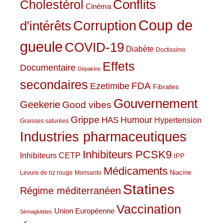
Conflits
Cholestérol
Cinéma
Coup de
Corruption
d'intérêts
gueule
COVID-19
Diabète
Doctissimo
Effets
Documentaire
Dépakine
secondaires
Ezetimibe
FDA
Fibrates
Gouvernement
Geekerie
Good vibes
Grippe
HAS
Humour
Hypertension
Graisses saturées
Industries pharmaceutiques
Inhibiteurs PCSK9
Inhibiteurs CETP
IPP
Médicaments
Niacine
Levure de riz rouge
Monsanto
Statines
Régime méditerranéen
Vaccination
Union Européenne
Sémaglutides