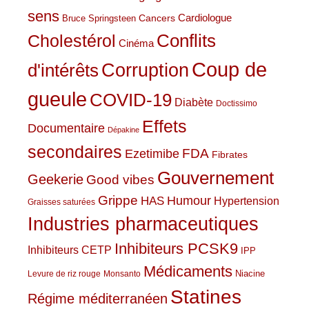
sens
Cardiologue
Cancers
Bruce Springsteen
Conflits
Cholestérol
Cinéma
Coup de
Corruption
d'intérêts
gueule
COVID-19
Diabète
Doctissimo
Effets
Documentaire
Dépakine
secondaires
Ezetimibe
FDA
Fibrates
Gouvernement
Geekerie
Good vibes
Grippe
HAS
Humour
Hypertension
Graisses saturées
Industries pharmaceutiques
Inhibiteurs PCSK9
Inhibiteurs CETP
IPP
Médicaments
Niacine
Levure de riz rouge
Monsanto
Statines
Régime méditerranéen