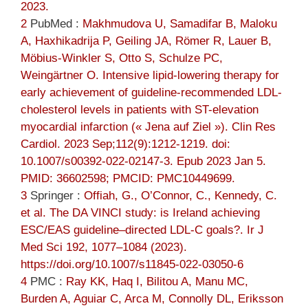
2023.
2
PubMed :
Makhmudova U, Samadifar B, Maloku
A, Haxhikadrija P, Geiling JA, Römer R, Lauer B,
Möbius-Winkler S, Otto S, Schulze PC,
Weingärtner O. Intensive lipid-lowering therapy for
early achievement of guideline-recommended LDL-
cholesterol levels in patients with ST-elevation
myocardial infarction (« Jena auf Ziel »). Clin Res
Cardiol. 2023 Sep;112(9):1212-1219. doi:
10.1007/s00392-022-02147-3. Epub 2023 Jan 5.
PMID: 36602598; PMCID: PMC10449699.
3
Springer :
Offiah, G., O’Connor, C., Kennedy, C.
et al. The DA VINCI study: is Ireland achieving
ESC/EAS guideline–directed LDL-C goals?. Ir J
Med Sci 192, 1077–1084 (2023).
https://doi.org/10.1007/s11845-022-03050-6
4
PMC :
Ray KK, Haq I, Bilitou A, Manu MC,
Burden A, Aguiar C, Arca M, Connolly DL, Eriksson