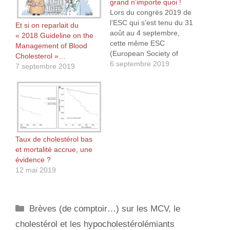
grand n’importe quoi !
Lors du congrès 2019 de
l’ESC qui s’est tenu du 31
Et si on reparlait du
août au 4 septembre,
« 2018 Guideline on the
cette même ESC
Management of Blood
(European Society of
Cholesterol »…
Cardiology) ainsi que
6 septembre 2019
7 septembre 2019
l’EAS (European
Atherosclerosis Society)
ont édicté les nouvelles
règles concernant le
cholestérol. Alors que de
plus en plus d’études
(voir 1001 raisons de ne
Taux de cholestérol bas
pas faire…
et mortalité accrue, une
évidence ?
12 mai 2019
Catégories
Brèves (de comptoir…) sur les MCV, le
cholestérol et les hypocholestérolémiants