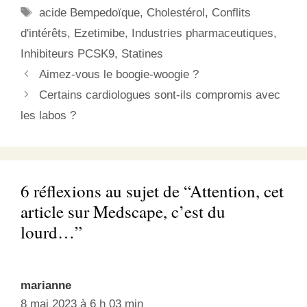
Étiquettes
acide Bempedoïque
,
Cholestérol
,
Conflits
d'intérêts
,
Ezetimibe
,
Industries pharmaceutiques
,
Inhibiteurs PCSK9
,
Statines
Aimez-vous le boogie-woogie ?
Certains cardiologues sont-ils compromis avec
les labos ?
6 réflexions au sujet de “Attention, cet
article sur Medscape, c’est du
lourd…”
marianne
8 mai 2023 à 6 h 03 min