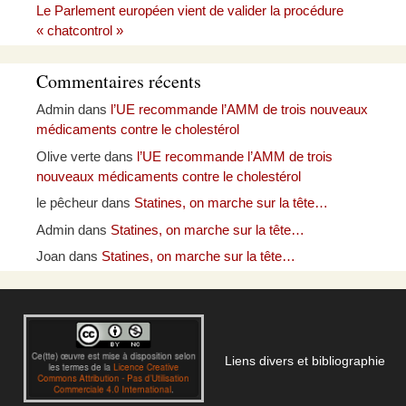
Le Parlement européen vient de valider la procédure
« chatcontrol »
Commentaires récents
Admin
dans
l’UE recommande l’AMM de trois nouveaux
médicaments contre le cholestérol
Olive verte
dans
l’UE recommande l’AMM de trois
nouveaux médicaments contre le cholestérol
le pêcheur
dans
Statines, on marche sur la tête…
Admin
dans
Statines, on marche sur la tête…
Joan
dans
Statines, on marche sur la tête…
Liens divers et bibliographie