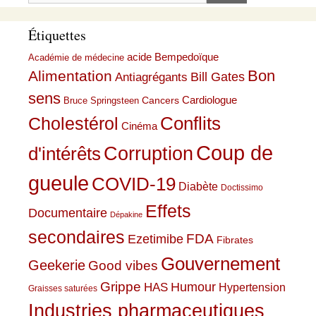
Étiquettes
acide Bempedoïque
Académie de médecine
Bon
Alimentation
Bill Gates
Antiagrégants
sens
Cardiologue
Cancers
Bruce Springsteen
Conflits
Cholestérol
Cinéma
Coup de
Corruption
d'intérêts
gueule
COVID-19
Diabète
Doctissimo
Effets
Documentaire
Dépakine
secondaires
Ezetimibe
FDA
Fibrates
Gouvernement
Geekerie
Good vibes
Grippe
HAS
Humour
Hypertension
Graisses saturées
Industries pharmaceutiques