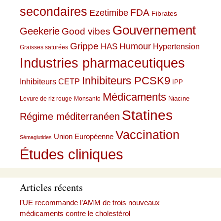
secondaires
Ezetimibe
FDA
Fibrates
Gouvernement
Geekerie
Good vibes
Grippe
HAS
Humour
Hypertension
Graisses saturées
Industries pharmaceutiques
Inhibiteurs PCSK9
Inhibiteurs CETP
IPP
Médicaments
Niacine
Levure de riz rouge
Monsanto
Statines
Régime méditerranéen
Vaccination
Union Européenne
Sémaglutides
Études cliniques
Articles récents
l’UE recommande l’AMM de trois nouveaux
médicaments contre le cholestérol