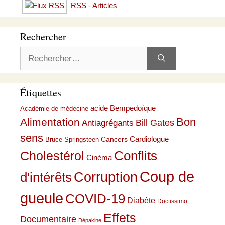
RSS - Articles
Rechercher
Rechercher :
Étiquettes
acide Bempedoïque
Académie de médecine
Bon
Alimentation
Bill Gates
Antiagrégants
sens
Cardiologue
Cancers
Bruce Springsteen
Conflits
Cholestérol
Cinéma
Coup de
Corruption
d'intérêts
gueule
COVID-19
Diabète
Doctissimo
Effets
Documentaire
Dépakine