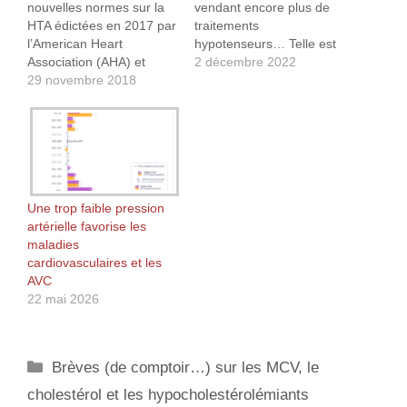
nouvelles normes sur la
vendant encore plus de
HTA édictées en 2017 par
traitements
l’American Heart
hypotenseurs… Telle est
Association (AHA) et
la réponse que l’on est en
2 décembre 2022
l’American College of
29 novembre 2018
droit d’apporter à cette
Cardiology (ACC) ici et là.
question suite à la
Celles-ci définissent
publication par la
l’hypertension au stade 1
Collaboration Cochrane
(S1) comme une
(eh oui, encore eux…)
hypertension systolique
d’un document intitulé
de 130-139 mmHg ou
« Objectifs de pression
diastolique de 80-
artérielle pour le…
Une trop faible pression
89 mmHg et
artérielle favorise les
l’hypertension au stade 2
maladies
(S2) comme…
cardiovasculaires et les
AVC
22 mai 2026
Catégories
Brèves (de comptoir…) sur les MCV, le
cholestérol et les hypocholestérolémiants