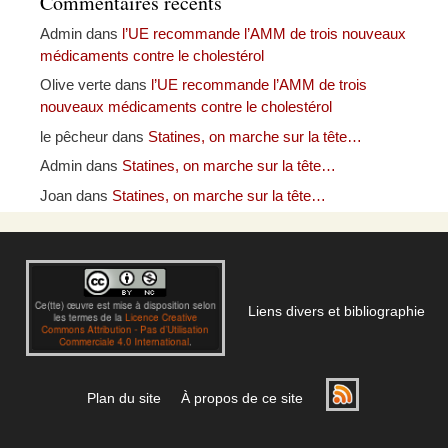
Commentaires récents
Admin
dans
l’UE recommande l’AMM de trois nouveaux
médicaments contre le cholestérol
Olive verte
dans
l’UE recommande l’AMM de trois
nouveaux médicaments contre le cholestérol
le pêcheur
dans
Statines, on marche sur la tête…
Admin
dans
Statines, on marche sur la tête…
Joan
dans
Statines, on marche sur la tête…
Liens divers et bibliographie
Plan du site
À propos de ce site