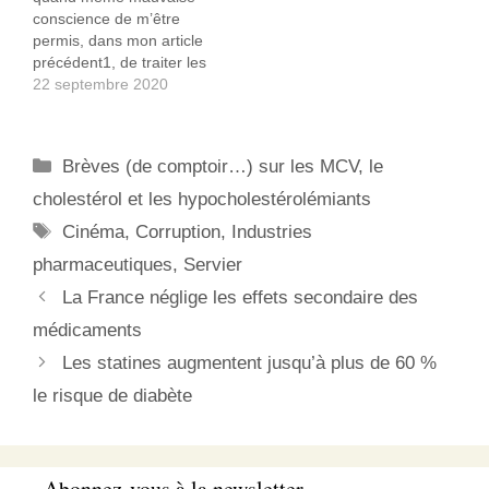
versées aux victimes de
concernant le Triplixam,
conscience de m’être
ce médicament. Le
la HAS a déclarée2 : Le
permis, dans mon article
prétexte étant qu’en août
service…
précédent1, de traiter les
2017…
membres de l’académie
22 septembre 2020
de médecine d’abrutis et
de vendus. D’autant que
dans un article plus
Catégories
Brèves (de comptoir…) sur les MCV, le
ancien j’avais traité ceux-
ci de… vieux croutons2...
cholestérol et les hypocholestérolémiants
Ayant quelque peu honte
Étiquettes
Cinéma
,
Corruption
,
Industries
d’avoir insulté cette
vénérable institution
pharmaceutiques
,
Servier
ainsi…
La France néglige les effets secondaire des
médicaments
Les statines augmentent jusqu’à plus de 60 %
le risque de diabète
Abonnez-vous à la newsletter