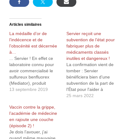
Articles similaires
La médaille d’or de
Servier reçoit une
l’indécence et de
subvention de l’état pour
l’obscénité est décernée
fabriquer plus de
à…
médicaments classés
... Servier ! En effet ce
inutiles et dangereux !
laboratoire connu pour
La confirmation vient de
avoir commercialisé le
tomber : Servier
sulfureux benfluorex
bénéficiera bien d’une
(Mediator), produit
subvention de la part de
totalement inefficace
13 septembre 2019
l'État pour l'aider à
mais provoquant de
fabriquer davantage de
25 mars 2022
graves malformations
molécules « d'intérêt
Vaccin contre la grippe,
cardiaque, a saisi la
thérapeutique majeur »1.
l’académie de médecine
justice pour obtenir le
Il faut savoir que les deux
en rajoute une couche
remboursement par l’État
molécules concernées
(épisode 2) !
de 30 % des
sont plus que sujettes à
Je dois l’avouer, j’ai
indemnisations déjà
caution. En effet,
quand même mauvaise