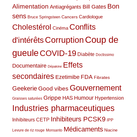
Bon
Alimentation
Bill Gates
Antiagrégants
sens
Cardiologue
Cancers
Bruce Springsteen
Conflits
Cholestérol
Cinéma
Coup de
Corruption
d'intérêts
gueule
COVID-19
Diabète
Doctissimo
Effets
Documentaire
Dépakine
secondaires
Ezetimibe
FDA
Fibrates
Gouvernement
Geekerie
Good vibes
Grippe
HAS
Humour
Hypertension
Graisses saturées
Industries pharmaceutiques
Inhibiteurs PCSK9
Inhibiteurs CETP
IPP
Médicaments
Niacine
Levure de riz rouge
Monsanto