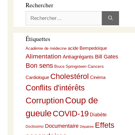
Rechercher
Rechercher :
Étiquettes
acide Bempedoïque
Académie de médecine
Alimentation
Bill Gates
Antiagrégants
Bon sens
Cancers
Bruce Springsteen
Cholestérol
Cardiologue
Cinéma
Conflits d'intérêts
Coup de
Corruption
gueule
COVID-19
Diabète
Effets
Documentaire
Doctissimo
Dépakine