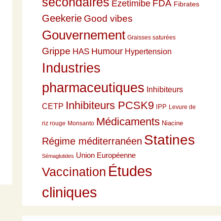
secondaires
Ezetimibe
FDA
Fibrates
Geekerie
Good vibes
Gouvernement
Graisses saturées
Grippe
HAS
Humour
Hypertension
Industries
pharmaceutiques
Inhibiteurs
Inhibiteurs PCSK9
CETP
IPP
Levure de
Médicaments
Niacine
riz rouge
Monsanto
Statines
Régime méditerranéen
Union Européenne
Sémaglutides
Études
Vaccination
cliniques