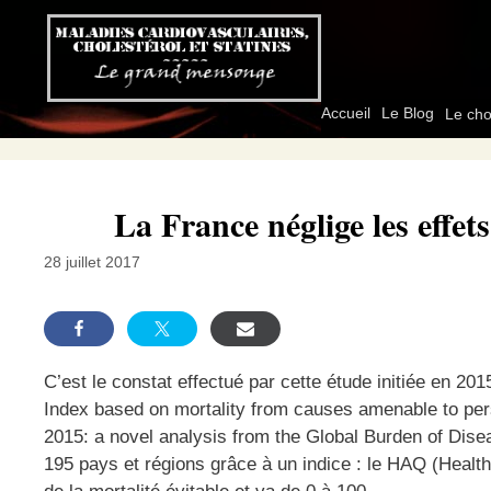
Aller
au
contenu
Accueil
Le Blog
Le cho
La France néglige les effe
28 juillet 2017
C’est le constat effectué par cette étude initiée en 2
Index based on mortality from causes amenable to perso
2015: a novel analysis from the Global Burden of Dis
195 pays et régions grâce à un indice : le HAQ (Healt