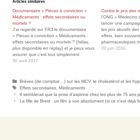
Articles similaires
Documentaire « Pièces à conviction »
Contre le prix des
Médicaments : effets secondaires ou
l'ONG « Médecins 
mortels ?
lancer une campagn
J’ai regardé sur FR3 le documentaire
les prix abusifs d
« Pièces à conviction » Médicaments :
effets, bien souvent
effets secondaires ou mortels ? (hélas,
pharmaceutiques m
plus disponible en replay) et je peux vous
artificiellement de
20 juin 2016
assurer que c’est tout simplement
par exemple le Gliv
effrayant le peu de cas que les labos et
30 avril 2017
contre la leucémie
toutes les hautes instances
par an et par pati
gouvernementales font de notre santé et
de notre vie…
Catégories
Brèves (de comptoir…) sur les MCV, le cholestérol et les hy
Étiquettes
Effets secondaires
,
Médicaments
Il semblerait que la prise d’aspirine chez les plus de 75 an
La fille de Brest : un film à voir absolument (si ce n’est déjà fa