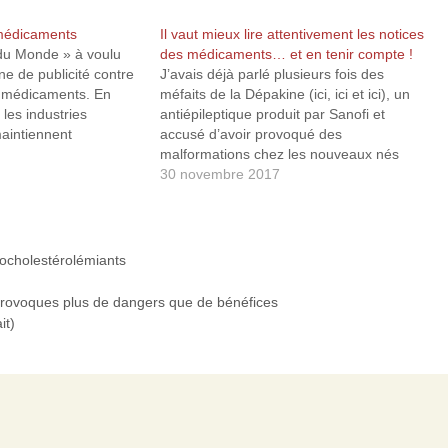
 médicaments
Il vaut mieux lire attentivement les notices
du Monde » à voulu
des médicaments… et en tenir compte !
e de publicité contre
J’avais déjà parlé plusieurs fois des
es médicaments. En
méfaits de la Dépakine (ici, ici et ici), un
 les industries
antiépileptique produit par Sanofi et
aintiennent
accusé d’avoir provoqué des
s prix élevés, comme
malformations chez les nouveaux nés
ec, un traitement
alors qu’il était prescrit à de nombreuses
30 novembre 2017
, vendu 40 000 euros
femmes enceintes depuis plusieurs
ent pour un…
décennies. Une association de victimes
de la dépakine (Apesac) vient…
pocholestérolémiants
s provoques plus de dangers que de bénéfices
it)