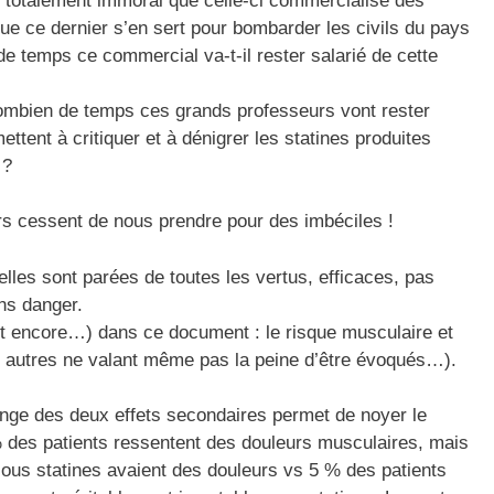
e totalement immoral que celle-ci commercialise des
ue ce dernier s’en sert pour bombarder les civils du pays
de temps ce commercial va-t-il rester salarié de cette
mbien de temps ces grands professeurs vont rester
ttent à critiquer et à dénigrer les statines produites
 ?
eurs cessent de nous prendre pour des imbéciles !
elles sont parées de toutes les vertus, efficaces, pas
ns danger.
(et encore…) dans ce document : le risque musculaire et
les autres ne valant même pas la peine d’être évoqués…).
ange des deux effets secondaires permet de noyer le
des patients ressentent des douleurs musculaires, mais
sous statines avaient des douleurs vs 5 % des patients