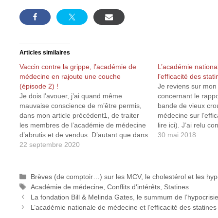
Articles similaires
Vaccin contre la grippe, l’académie de
L’académie nationa
médecine en rajoute une couche
l’efficacité des stat
(épisode 2) !
Je reviens sur mon 
Je dois l’avouer, j’ai quand même
concernant le rapp
mauvaise conscience de m’être permis,
bande de vieux cro
dans mon article précédent1, de traiter
médecine sur l’effic
les membres de l’académie de médecine
lire ici). J’ai relu 
d’abrutis et de vendus. D’autant que dans
rapport original com
30 mai 2018
un article plus ancien j’avais traité ceux-ci
22 septembre 2020
aperçu que j’avais 
de… vieux croutons2... Ayant quelque
de lire l'annexe su
peu honte d’avoir insulté cette vénérable
(Supplementary ma
institution ainsi…
Catégories
Brèves (de comptoir…) sur les MCV, le cholestérol et les hy
Étiquettes
Académie de médecine
,
Conflits d'intérêts
,
Statines
La fondation Bill & Melinda Gates, le summum de l’hypocrisie
L’académie nationale de médecine et l’efficacité des statines 