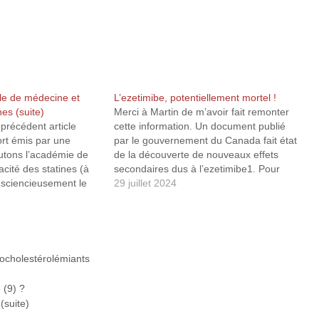
le de médecine et
L’ezetimibe, potentiellement mortel !
ines (suite)
Merci à Martin de m’avoir fait remonter
précédent article
cette information. Un document publié
ort émis par une
par le gouvernement du Canada fait état
utons l’académie de
de la découverte de nouveaux effets
acité des statines (à
secondaires dus à l’ezetimibe1. Pour
consciencieusement le
ceux qui ne connaissent pas ce produit, il
29 juillet 2024
plet et je me suis
est utilisé en complément ou en
négligé (honte à moi !)
substitution des statines. Certes, il fait…
pplémentaire
terial…
pocholestérolémiants
 (9) ?
(suite)