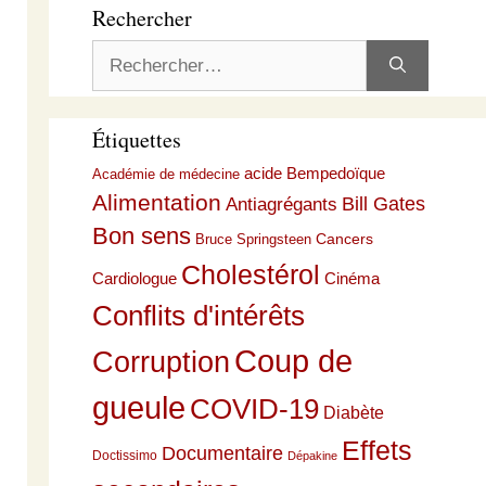
Rechercher
Rechercher :
Étiquettes
acide Bempedoïque
Académie de médecine
Alimentation
Bill Gates
Antiagrégants
Bon sens
Cancers
Bruce Springsteen
Cholestérol
Cardiologue
Cinéma
Conflits d'intérêts
Coup de
Corruption
gueule
COVID-19
Diabète
Effets
Documentaire
Doctissimo
Dépakine