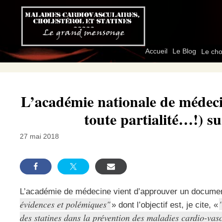
Aller
au
contenu
Accueil
Le Blog
Le cho
L’académie nationale de médecin
toute partialité…!) sur
27 mai 2018
L’académie de médecine vient d’approuver un document
évidences et polémiques
» dont l’objectif est, je cite, «
des statines dans la prévention des maladies cardio-vascu