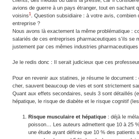
clients, des médias ou dans la presse, car il considèr
avions de guerre à un pays étranger, tout en sachant q
1
voisins
. Question subsidiaire : à votre avis, combien 
entreprise ?
Nous avons là exactement la même problématique : co
salariés de ces entreprises pharmaceutiques s’ils se me
justement par ces mêmes industries pharmaceutiques
Je le redis donc : Il serait judicieux que ces profess
Pour en revenir aux statines, je résume le document : 
cher, sauvent beaucoup de vies et sont strictement sa
Quant aux effets secondaires, seuls 3 sont détaillés 
hépatique, le risque de diabète et le risque cognitif (
Risque musculaire et hépatique
: déjà le mél
poisson… Les auteurs admettent que 10 à 25 % 
une étude ayant définie que 10 % des patients 