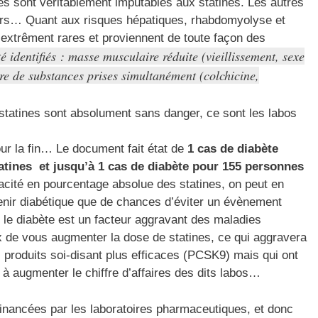
s sont véritablement imputables aux statines. Les autres
teurs… Quant aux risques hépatiques, rhabdomyolyse et
 extrêment rares et proviennent de toute façon des
té identifiés : masse musculaire réduite (vieillissement, sexe
re de substances prises simultanément (colchicine,
 statines sont absolument sans danger, ce sont les labos
pour la fin… Le document fait état de
1 cas de diabète
atines et jusqu’à 1 cas de diabète pour 155 personnes
cacité en pourcentage absolue des statines, on peut en
enir diabétique que de chances d’éviter un évènement
 le diabète est un facteur aggravant des maladies
x de vous augmenter la dose de statines, ce qui aggravera
 produits soi-disant plus efficaces (PCSK9) mais qui ont
t à augmenter le chiffre d’affaires des dits labos…
e financées par les laboratoires pharmaceutiques, et donc