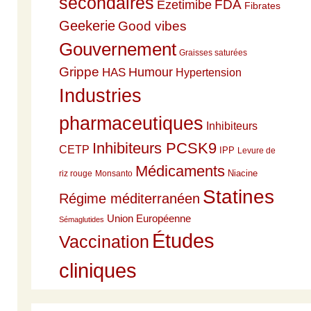
secondaires
Ezetimibe
FDA
Fibrates
Geekerie
Good vibes
Gouvernement
Graisses saturées
Grippe
HAS
Humour
Hypertension
Industries
pharmaceutiques
Inhibiteurs
Inhibiteurs PCSK9
CETP
IPP
Levure de
Médicaments
Niacine
riz rouge
Monsanto
Statines
Régime méditerranéen
Union Européenne
Sémaglutides
Études
Vaccination
cliniques