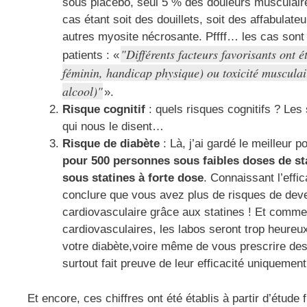
sous placebo, seul 5 % des douleurs musculaire
cas étant soit des douillets, soit des affabula
autres myosite nécrosante. Pffff… les cas sont
Différents facteurs favorisants ont é
patients : «
féminin, handicap physique) ou toxicité musculai
alcool)
».
Risque cognitif
: quels risques cognitifs ? Les
qui nous le disent…
Risque de diabète
: Là, j’ai gardé le meilleur 
pour 500 personnes sous faibles doses de st
sous statines à forte dose
. Connaissant l’effi
conclure que vous avez plus de risques de dev
cardiovasculaire grâce aux statines ! Et comme
cardiovasculaires, les labos seront trop heureu
votre diabète,voire même de vous prescrire des
surtout fait preuve de leur efficacité uniquemen
Et encore, ces chiffres ont été établis à partir d’étud