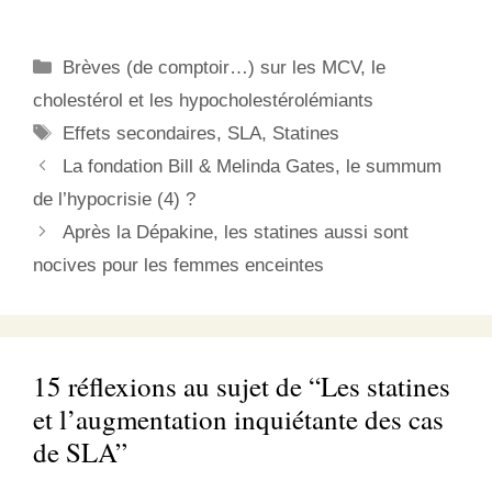
Ses conclusions sont que
peut aller…
les statines sont
extrêmement
Catégories
Brèves (de comptoir…) sur les MCV, le
dangereuses pour la
santé et ne servent
cholestérol et les hypocholestérolémiants
strictement à rien en
Étiquettes
Effets secondaires
,
SLA
,
Statines
prévention primaire.
Quant à la prévention
La fondation Bill & Melinda Gates, le summum
secondaire,…
de l’hypocrisie (4) ?
Après la Dépakine, les statines aussi sont
nocives pour les femmes enceintes
15 réflexions au sujet de “Les statines
et l’augmentation inquiétante des cas
de SLA”