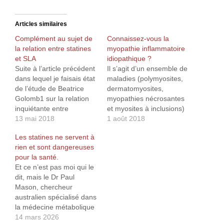
Articles similaires
Complément au sujet de
Connaissez-vous la
la relation entre statines
myopathie inflammatoire
et SLA
idiopathique ?
Suite à l’article précédent
Il s’agit d’un ensemble de
dans lequel je faisais état
maladies (polymyosites,
de l’étude de Beatrice
dermatomyosites,
Golomb1 sur la relation
myopathies nécrosantes
inquiétante entre
et myosites à inclusions)
l’augmentation des cas
13 mai 2018
qui ont en commun, par
1 août 2018
de SLA (Sclérose latérale
définition, de provoquer
Les statines ne servent à
amyotrophique) et la
des symptômes
rien et sont dangereuses
prise de statines, j’ai
musculaires. Les patients
pour la santé.
découvert que cette
atteints de myopathies
Et ce n’est pas moi qui le
relation avait déjà été
peuvent souffrir de
dit, mais le Dr Paul
évoquée dans le cadre
douleurs musculaires, de
Mason, chercheur
d’une étude de l’OMS,
fatigabilité musculaire à
australien spécialisé dans
effectuée par…
l’effort voire d’une
la médecine métabolique
diminution de la force
et la nutrition clinique.
14 mars 2026
musculaire et l’évolution