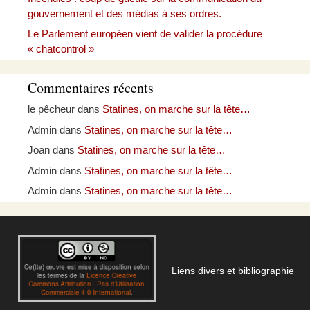
gouvernement et des médias à ses ordres.
Le Parlement européen vient de valider la procédure
« chatcontrol »
Commentaires récents
le pêcheur
dans
Statines, on marche sur la tête…
Admin
dans
Statines, on marche sur la tête…
Joan
dans
Statines, on marche sur la tête…
Admin
dans
Statines, on marche sur la tête…
Admin
dans
Statines, on marche sur la tête…
Liens divers et bibliographie