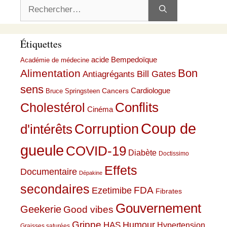
Rechercher :
Étiquettes
acide Bempedoïque
Académie de médecine
Bon
Alimentation
Bill Gates
Antiagrégants
sens
Cardiologue
Cancers
Bruce Springsteen
Conflits
Cholestérol
Cinéma
Coup de
Corruption
d'intérêts
gueule
COVID-19
Diabète
Doctissimo
Effets
Documentaire
Dépakine
secondaires
Ezetimibe
FDA
Fibrates
Gouvernement
Geekerie
Good vibes
Grippe
HAS
Humour
Hypertension
Graisses saturées