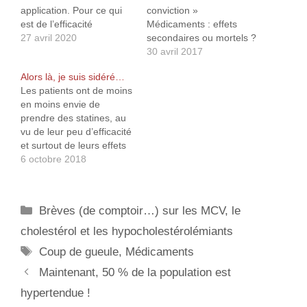
application. Pour ce qui
conviction »
est de l’efficacité
Médicaments : effets
prévisible : 1) Pour que
27 avril 2020
secondaires ou mortels ?
cette application soit
(hélas, plus disponible en
30 avril 2017
efficace, il faudrait qu’elle
replay) et je peux vous
Alors là, je suis sidéré…
soit installée par au
assurer que c’est tout
Les patients ont de moins
moins 60 % de la
simplement effrayant le
en moins envie de
population. Sachant que
peu de cas que les labos
prendre des statines, au
seul environ 70 % de
et toutes les hautes
vu de leur peu d’efficacité
celle-ci possède un
instances
et surtout de leurs effets
smartphone (ou un
gouvernementales font
secondaires importants.
6 octobre 2018
smartphone capable de
de notre santé et de
C’est un fait établi. Moins
supporter cette…
notre vie…
les patients prennent de
statines, moins les labos
Catégories
Brèves (de comptoir…) sur les MCV, le
en vendent, ce qui est,
somme toute, des plus
cholestérol et les hypocholestérolémiants
logique… Moins les…
Étiquettes
Coup de gueule
,
Médicaments
Maintenant, 50 % de la population est
hypertendue !