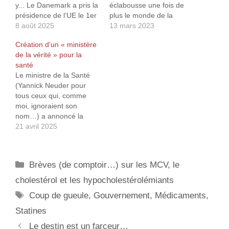
y... Le Danemark a pris la
éclabousse une fois de
présidence de l’UE le 1er
plus le monde de la
juillet 2025 et s’est
8 août 2025
santé1. Les
13 mars 2023
empressée de remettre
fluoroquinolones sont des
Création d’un « ministère
sur le tapis un projet qui
antibiotiques
de la vérité » pour la
lui tient à cœur : « Chat
normalement utilisés pour
santé
Control » qui consiste,
traiter des infections
Le ministre de la Santé
sous couvert de lutte
bactériennes graves
(Yannick Neuder pour
contre la pédocriminalité,
pouvant engager le
tous ceux qui, comme
à surveiller tous vos…
pronostic vital. Leur
moi, ignoraient son
usage est censé être
nom…) a annoncé la
limité…
création prochaine « d’un
21 avril 2025
observatoire pour lutter
contre la désinformation
en matière de santé »1.
Catégories
Brèves (de comptoir…) sur les MCV, le
Et en plus, il récidive, le
bougre2… Il est
cholestérol et les hypocholestérolémiants
paradoxal de voir un
Étiquettes
Coup de gueule
,
Gouvernement
,
Médicaments
,
gouvernement se soucier
subitement de…
Statines
Le destin est un farceur…