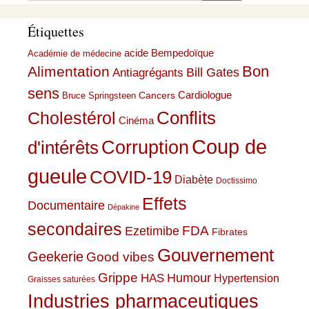
Étiquettes
acide Bempedoïque
Académie de médecine
Bon
Alimentation
Bill Gates
Antiagrégants
sens
Cardiologue
Cancers
Bruce Springsteen
Conflits
Cholestérol
Cinéma
Coup de
Corruption
d'intérêts
gueule
COVID-19
Diabète
Doctissimo
Effets
Documentaire
Dépakine
secondaires
Ezetimibe
FDA
Fibrates
Gouvernement
Geekerie
Good vibes
Grippe
HAS
Humour
Hypertension
Graisses saturées
Industries pharmaceutiques