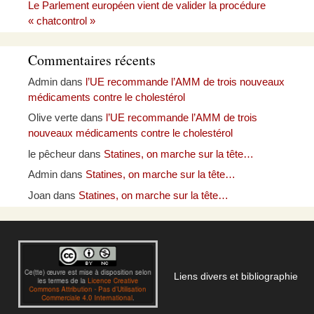
Le Parlement européen vient de valider la procédure
« chatcontrol »
Commentaires récents
Admin
dans
l’UE recommande l’AMM de trois nouveaux
médicaments contre le cholestérol
Olive verte
dans
l’UE recommande l’AMM de trois
nouveaux médicaments contre le cholestérol
le pêcheur
dans
Statines, on marche sur la tête…
Admin
dans
Statines, on marche sur la tête…
Joan
dans
Statines, on marche sur la tête…
Liens divers et bibliographie