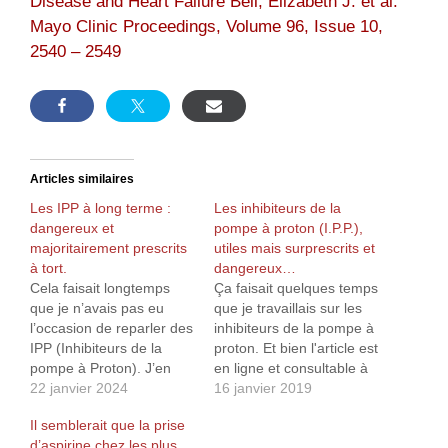
Disease and Heart Failure Bell, Elizabeth J. et al.
Mayo Clinic Proceedings, Volume 96, Issue 10,
2540 – 2549
Articles similaires
Les IPP à long terme :
Les inhibiteurs de la
dangereux et
pompe à proton (I.P.P.),
majoritairement prescrits
utiles mais surprescrits et
à tort.
dangereux…
Cela faisait longtemps
Ça faisait quelques temps
que je n’avais pas eu
que je travaillais sur les
l’occasion de reparler des
inhibiteurs de la pompe à
IPP (Inhibiteurs de la
proton. Et bien l'article est
pompe à Proton). J’en
en ligne et consultable à
avais fait un état des lieux
22 janvier 2024
la rubrique « Autres
16 janvier 2019
assez détaillé1, plus
traitements », puis « Les
Il semblerait que la prise
quelques articles2, mais
inhibiteurs de la pompe à
d’aspirine chez les plus
rien de bien récent. Il se
proton (I.P.P.) » ou plus