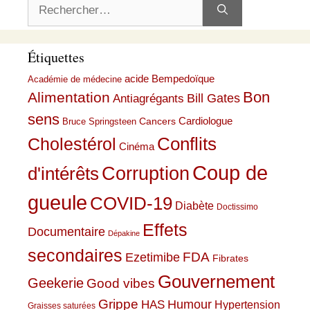
Rechercher :
Étiquettes
acide Bempedoïque
Académie de médecine
Bon
Alimentation
Bill Gates
Antiagrégants
sens
Cardiologue
Cancers
Bruce Springsteen
Conflits
Cholestérol
Cinéma
Coup de
Corruption
d'intérêts
gueule
COVID-19
Diabète
Doctissimo
Effets
Documentaire
Dépakine
secondaires
Ezetimibe
FDA
Fibrates
Gouvernement
Geekerie
Good vibes
Grippe
HAS
Humour
Hypertension
Graisses saturées