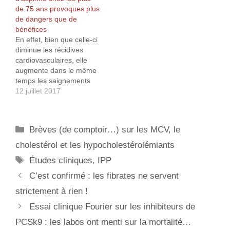
de 75 ans provoques plus
trouve que je viens de
directement ici. Pour
de dangers que de
voir passer un article qui
résumer, les I.P.P. sont
bénéfices
en parle,…
normalement…
En effet, bien que celle-ci
diminue les récidives
cardiovasculaires, elle
augmente dans le même
temps les saignements
gastro-intestinaux dont la
12 juillet 2017
proportion et la gravité
augmente avec l'âge.
Catégories
Brèves (de comptoir…) sur les MCV, le
cholestérol et les hypocholestérolémiants
Étiquettes
Études cliniques
,
IPP
C’est confirmé : les fibrates ne servent
strictement à rien !
Essai clinique Fourier sur les inhibiteurs de
PCSk9 : les labos ont menti sur la mortalité…