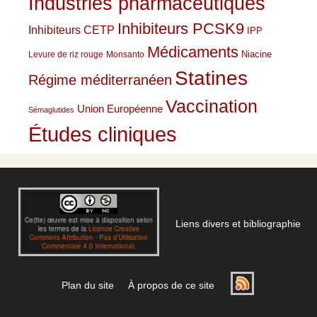
Industries pharmaceutiques
Inhibiteurs PCSK9
Inhibiteurs CETP
IPP
Médicaments
Niacine
Levure de riz rouge
Monsanto
Statines
Régime méditerranéen
Vaccination
Union Européenne
Sémaglutides
Études cliniques
Liens divers et bibliographie
Plan du site
À propos de ce site