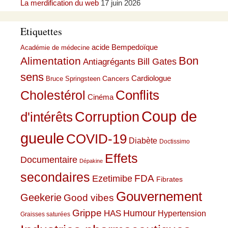
La merdification du web
17 juin 2026
Etiquettes
acide Bempedoïque
Académie de médecine
Bon
Alimentation
Bill Gates
Antiagrégants
sens
Cardiologue
Cancers
Bruce Springsteen
Conflits
Cholestérol
Cinéma
Coup de
Corruption
d'intérêts
gueule
COVID-19
Diabète
Doctissimo
Effets
Documentaire
Dépakine
secondaires
Ezetimibe
FDA
Fibrates
Gouvernement
Geekerie
Good vibes
Grippe
HAS
Humour
Hypertension
Graisses saturées