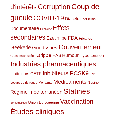
Coup de
Corruption
d'intérêts
gueule
COVID-19
Diabète
Doctissimo
Effets
Documentaire
Dépakine
secondaires
Ezetimibe
FDA
Fibrates
Gouvernement
Geekerie
Good vibes
Grippe
HAS
Humour
Hypertension
Graisses saturées
Industries pharmaceutiques
Inhibiteurs PCSK9
Inhibiteurs CETP
IPP
Médicaments
Niacine
Levure de riz rouge
Monsanto
Statines
Régime méditerranéen
Vaccination
Union Européenne
Sémaglutides
Études cliniques