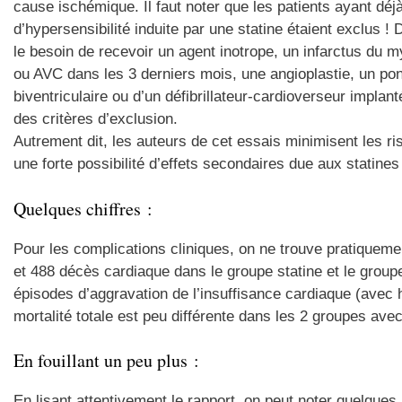
cause ischémique. Il faut noter que les patients ayant dé
d’hypersensibilité induite par une statine étaient exclu
le besoin de recevoir un agent inotrope, un infarctus du m
ou AVC dans les 3 derniers mois, une angioplastie, un pon
biventriculaire ou d’un défibrillateur-cardioverseur implan
des critères d’exclusion.
Autrement dit, les auteurs de cet essais minimisent les r
une forte possibilité d’effets secondaires due aux statines 
Quelques chiffres :
Pour les complications cliniques, on ne trouve pratiquem
et 488 décès cardiaque dans le groupe statine et le group
épisodes d’aggravation de l’insuffisance cardiaque (avec 
mortalité totale est peu différente dans les 2 groupes ave
En fouillant un peu plus :
En lisant attentivement le rapport, on peut noter quelques r