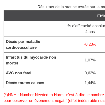
Résultats de la statine testée sur la mo
Eff
% d’efficacité absolu
4 ans
Décès par maladie
-0,20%
cardiovasculaire
Infarctus du myocarde non
1,07%
mortel
AVC non fatal
0,62%
Décès toutes causes
1,44%
(*)NNH : Number Needed to Harm, c’est à dire le nombre 
pour observer un évènement négatif (effet indésirable nui