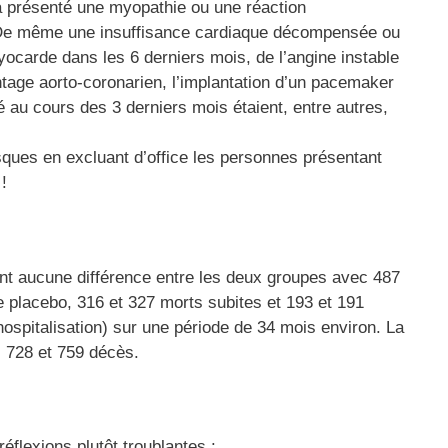
jà présenté une myopathie ou une réaction
s ! De même une insuffisance cardiaque décompensée ou
yocarde dans les 6 derniers mois, de l’angine instable
tage aorto-coronarien, l’implantation d’un pacemaker
té au cours des 3 derniers mois étaient, entre autres,
isques en excluant d’office les personnes présentant
!
ent aucune différence entre les deux groupes avec 487
e placebo, 316 et 327 morts subites et 193 et 191
hospitalisation) sur une période de 34 mois environ. La
c 728 et 759 décès.
éflexions plutôt troublantes :