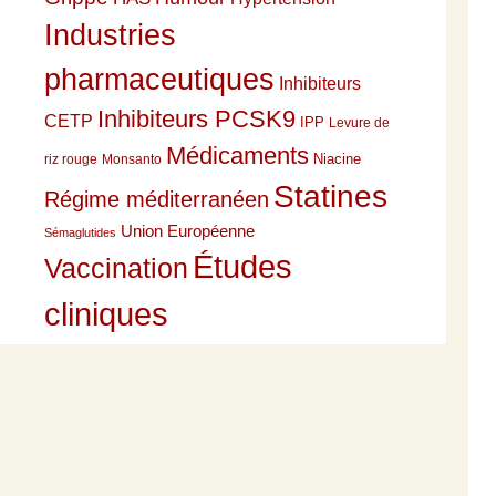
Industries
pharmaceutiques
Inhibiteurs
Inhibiteurs PCSK9
CETP
IPP
Levure de
Médicaments
Niacine
riz rouge
Monsanto
Statines
Régime méditerranéen
Union Européenne
Sémaglutides
Études
Vaccination
cliniques