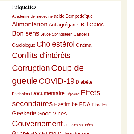
Etiquettes
acide Bempedoïque
Académie de médecine
Alimentation
Bill Gates
Antiagrégants
Bon sens
Cancers
Bruce Springsteen
Cholestérol
Cardiologue
Cinéma
Conflits d'intérêts
Coup de
Corruption
gueule
COVID-19
Diabète
Effets
Documentaire
Doctissimo
Dépakine
secondaires
Ezetimibe
FDA
Fibrates
Geekerie
Good vibes
Gouvernement
Graisses saturées
Grippe
HAS
Humour
Hypertension