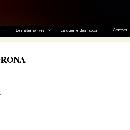
Contact
Les alternatives
La guerre des labos
CORONA
e