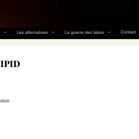
Contact
Les alternatives
La guerre des labos
LIPID
ease