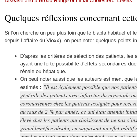
Disease and a Broad Range of Initial Cholesterol Levels
Quelques réflexions concernant cette
Si l’on cherche un peu plus loin que le blabla habituel et l
depuis l’affaire du Vioxx), on peut noter quelques points i
D’après les critères de sélection des patients, les
ayant une forte possibilité d’effets secondaires d
rénale ou hépatique.
On peut noter aussi que les auteurs estiment que l
Il est également possible que nos patient
estimés :
générale des patients avec infarctus du myocarde ou
coronariennes chez les patients assignés pour recevo
au taux de 2 % par année, ce qui était attendu initi
élevé chez les patients qui choisissent de ne pas s’in
grand bénéfice absolu, en supposant un effet relatif 
absolus du traitement dans notre étude peuvent sous-e