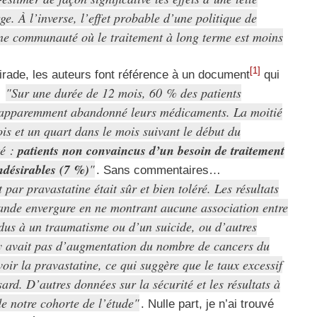
ge. À l’inverse, l’effet probable d’une politique de
une communauté où le traitement à long terme est moins
[1]
e tirade, les auteurs font référence à un document
qui
Sur une durée de 12 mois, 60 % des patients
:
t apparemment abandonné leurs médicaments. La moitié
is et un quart dans le mois suivant le début du
té :
patients non convaincus d’un besoin de traitement
indésirables (7 %)
. Sans commentaires…
 par pravastatine était sûr et bien toléré. Les résultats
rande envergure en ne montrant aucune association entre
s dus à un traumatisme ou d’un suicide, ou d’autres
n’y avait pas d’augmentation du nombre de cancers du
oir la pravastatine, ce qui suggère que le taux excessif
rd. D’autres données sur la sécurité et les résultats à
de notre cohorte de l’étude
. Nulle part, je n’ai trouvé