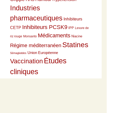
Industries
pharmaceutiques
Inhibiteurs
Inhibiteurs PCSK9
CETP
IPP
Levure de
Médicaments
Niacine
riz rouge
Monsanto
Statines
Régime méditerranéen
Union Européenne
Sémaglutides
Études
Vaccination
cliniques