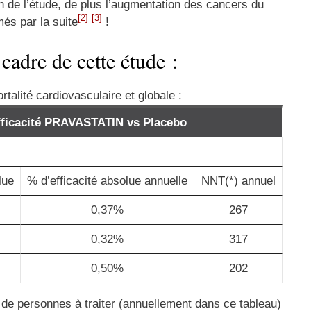
in de l’étude, de plus l’augmentation des cancers du
[2]
[3]
més par la suite
!
e cadre de cette étude :
rtalité cardiovasculaire et globale :
fficacité PRAVASTATIN vs Placebo
lue
% d’efficacité absolue annuelle
NNT(*) annuel
0,37%
267
0,32%
317
0,50%
202
de personnes à traiter (annuellement dans ce tableau)