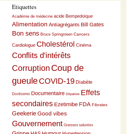
Etiquettes
acide Bempedoïque
Académie de médecine
Alimentation
Bill Gates
Antiagrégants
Bon sens
Cancers
Bruce Springsteen
Cholestérol
Cardiologue
Cinéma
Conflits d'intérêts
Coup de
Corruption
gueule
COVID-19
Diabète
Effets
Documentaire
Doctissimo
Dépakine
secondaires
Ezetimibe
FDA
Fibrates
Geekerie
Good vibes
Gouvernement
Graisses saturées
Grippe
HAS
Humour
Hypertension