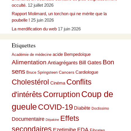
occulté.
12 juillet 2026
Rapport Molimard, un torchon qui ne mérite que la
poubelle !
25 juin 2026
La merdification du web
17 juin 2026
Etiquettes
acide Bempedoïque
Académie de médecine
Bon
Alimentation
Bill Gates
Antiagrégants
sens
Cardiologue
Cancers
Bruce Springsteen
Conflits
Cholestérol
Cinéma
Coup de
Corruption
d'intérêts
gueule
COVID-19
Diabète
Doctissimo
Effets
Documentaire
Dépakine
secondaires
Ezetimibe
FDA
Fibrates