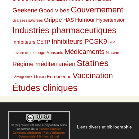
Gouvernement
Geekerie
Good vibes
Grippe
HAS
Humour
Hypertension
Graisses saturées
Industries pharmaceutiques
Inhibiteurs PCSK9
Inhibiteurs CETP
IPP
Médicaments
Niacine
Levure de riz rouge
Monsanto
Statines
Régime méditerranéen
Vaccination
Union Européenne
Sémaglutides
Études cliniques
Liens divers et bibliographie