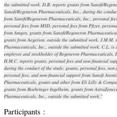
the submitted work. D.B. reports grants from Sanofi/Regen
Sanofi/Regeneron Pharmaceuticals, Inc., during the conduct
from Sanofi/Regeneron Pharmaceuticals, Inc., personal fee
personal fees from MSD, personal fees from Pfizer, personal
from Amgen, grants from Sanofi/Regeneron Pharmaceuticals,
grants from Aegerion, outside the submitted work. J.M.M. 
Pharmaceuticals, Inc., outside the submitted work. C.L. is 
employee and stockholder of Regeneron Pharmaceuticals, In
H.M.C. reports grants, personal fees and non-financial su
during the conduct of the study; grants, personal fees, non-
personal fees, and non-financial support from Sanofi Avent
Pharmaceuticals, grants and other from Eli Lilly & Compa
grants from Boehringer Ingelheim, grants from AstraZenec
Pharmaceuticals, Inc., outside the submitted work.
Participants :