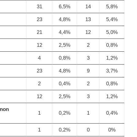
31
6,5%
14
5,8%
23
4,8%
13
5,4%
21
4,4%
12
5,0%
12
2,5%
2
0,8%
4
0,8%
3
1,2%
23
4,8%
9
3,7%
2
0,4%
2
0,8%
12
2,5%
3
1,2%
 non
1
0,2%
1
0,4%
1
0,2%
0
0%