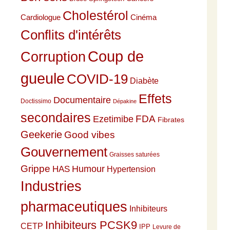
Cholestérol
Cardiologue
Cinéma
Conflits d'intérêts
Coup de
Corruption
gueule
COVID-19
Diabète
Effets
Documentaire
Doctissimo
Dépakine
secondaires
Ezetimibe
FDA
Fibrates
Geekerie
Good vibes
Gouvernement
Graisses saturées
Grippe
HAS
Humour
Hypertension
Industries
pharmaceutiques
Inhibiteurs
Inhibiteurs PCSK9
CETP
IPP
Levure de