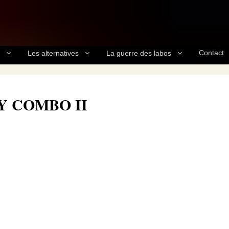
Contact
Les alternatives
La guerre des labos
EY COMBO II