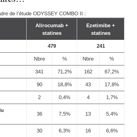
 cadre de l’étude ODYSSEY COMBO II :
Alirocumab +
Ezetimibe +
statines
statines
479
241
Nbre
%
Nbre
%
341
71,2%
162
67,2%
90
18,8%
43
17,8%
2
0,4%
4
1,7%
du
36
7,5%
13
5,4%
30
6,3%
16
6,6%