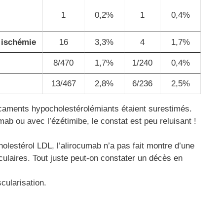
1
0,2%
1
0,4%
 ischémie
16
3,3%
4
1,7%
8/470
1,7%
1/240
0,4%
13/467
2,8%
6/236
2,5%
dicaments hypocholestérolémiants étaient surestimés.
ab ou avec l’ézétimibe, le constat est peu reluisant !
cholestérol LDL, l’alirocumab n’a pas fait montre d’une
culaires. Tout juste peut-on constater un décès en
cularisation.