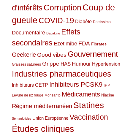
Coup de
Corruption
d'intérêts
gueule
COVID-19
Diabète
Doctissimo
Effets
Documentaire
Dépakine
secondaires
Ezetimibe
FDA
Fibrates
Gouvernement
Geekerie
Good vibes
Grippe
HAS
Humour
Hypertension
Graisses saturées
Industries pharmaceutiques
Inhibiteurs PCSK9
Inhibiteurs CETP
IPP
Médicaments
Niacine
Levure de riz rouge
Monsanto
Statines
Régime méditerranéen
Vaccination
Union Européenne
Sémaglutides
Études cliniques