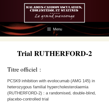
Aller
au
contenu
Menu
Trial RUTHERFORD-2
Titre officiel :
PCSK9 inhibition with evolocumab (AMG 145) in
heterozygous familial hypercholesterolaemia
(RUTHERFORD-2) : a randomised, double-blind,
placebo-controlled trial