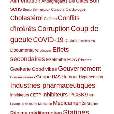
Bon
Alimentation
Bill Gates
Antiagrégants
sens
Cardiologue
Cancers
Bruce Springsteen
Conflits
Cholestérol
Cinéma
Coup de
Corruption
d'intérêts
gueule
COVID-19
Diabète
Doctissimo
Effets
Documentaire
Dépakine
secondaires
Ezetimibe
FDA
Fibrates
Gouvernement
Geekerie
Good vibes
Grippe
HAS
Humour
Hypertension
Graisses saturées
Industries pharmaceutiques
Inhibiteurs PCSK9
Inhibiteurs CETP
IPP
Médicaments
Niacine
Levure de riz rouge
Monsanto
Statines
Régime méditerranéen